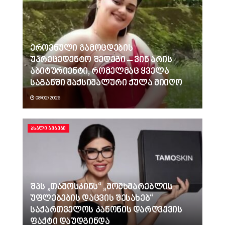
ეროვნული გამოცდების
უპრეცედენტო შედეგი – ვინ არის
აბიტურიენტი, რომელმაც ყველა
საგანში მაქსიმალური ქულა მიიღო
08/02/2026
ᲐᲮᲐᲚᲘ ᲐᲛᲑᲔᲑᲘ
შპს „თამოსკინს“ „მომხმარებლის
უფლებების დაცვის შესახებ“
საქართველოს კანონის დარღვევის
ფაქტი დაუდგინდა