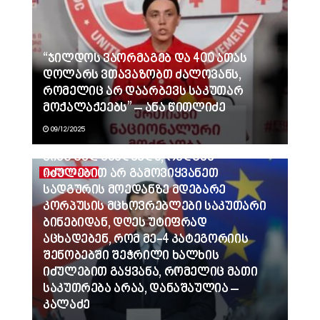
“ჯილდოს ვაორმაგებ და 400 ათას
დოლარს ვთავაზობთ ძალოვანს,
რომელიც არ დაარბევს საკუთარ
მოქალაქეებს” – ანა წითლიძე
09/12/2025
ვინც გვლანძღავდა, რადგან
იძულებით არ გამოვიყვანეთ
ᲐᲮᲐᲚᲘ ᲐᲛᲑᲔᲑᲘ
სადგურის მოედანზე მდებარე
კორპუსის მცხოვრებლები საკუთარი
ბინებიდან, დღეს უტიფრად
აცხადებენ, რომ მე-4 კატეგორიის
შენობებში შეჭრილი ხალხის
იძულებით გაყვანა, რომელიც მათი
საკუთრება არაა, დანაშაულია –
კალაძე