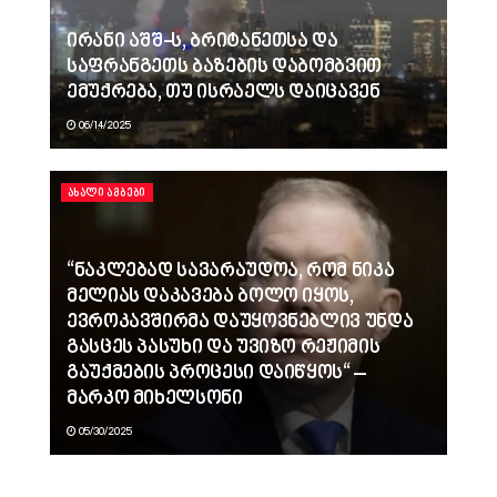
ირანი აშშ-ს, ბრიტანეთსა და
საფრანგეთს ბაზების დაბომბვით
ემუქრება, თუ ისრაელს დაიცავენ
06/14/2025
ᲐᲮᲐᲚᲘ ᲐᲛᲑᲔᲑᲘ
“ნაკლებად სავარაუდოა, რომ ნიკა
მელიას დაკავება ბოლო იყოს,
ევროკავშირმა დაუყოვნებლივ უნდა
გასცეს პასუხი და უვიზო რეჟიმის
გაუქმების პროცესი დაიწყოს“ –
მარკო მიხელსონი
05/30/2025