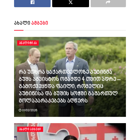
ახალი
ამბები
ᲐᲜᲐᲚᲘᲢᲘᲙᲐ
რა უთხრა საქართველოზე პუტინმა
ბუშს აგვისტოს ომამდე 4 თვით ადრე –
გამოქვეყნდა ფაილი, რომელიც
პუტინისა და ბუშის სოჭში გამართულ
მოლაპარაკებებს აღწერს
01/02/2026
ᲐᲮᲐᲚᲘ ᲐᲛᲑᲔᲑᲘ