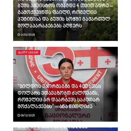
ბუშს აგვისტოს ომამდე 4 თვით ადრე –
გამოქვეყნდა ფაილი, რომელიც
პუტინისა და ბუშის სოჭში გამართულ
მოლაპარაკებებს აღწერს
01/02/2026
ᲐᲮᲐᲚᲘ ᲐᲛᲑᲔᲑᲘ
“ჯილდოს ვაორმაგებ და 400 ათას
დოლარს ვთავაზობთ ძალოვანს,
რომელიც არ დაარბევს საკუთარ
მოქალაქეებს” – ანა წითლიძე
09/12/2025
ვინც გვლანძღავდა, რადგან