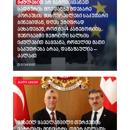
იძულებით არ გამოვიყვანეთ
ᲐᲮᲐᲚᲘ ᲐᲛᲑᲔᲑᲘ
სადგურის მოედანზე მდებარე
კორპუსის მცხოვრებლები საკუთარი
ბინებიდან, დღეს უტიფრად
აცხადებენ, რომ მე-4 კატეგორიის
შენობებში შეჭრილი ხალხის
იძულებით გაყვანა, რომელიც მათი
საკუთრება არაა, დანაშაულია –
კალაძე
07/24/2025
ᲐᲮᲐᲚᲘ ᲐᲛᲑᲔᲑᲘ
მიხეილ ყაველაშვილი თურქეთის
ვაჭრობის მინისტრს, ომერ ბოლათს