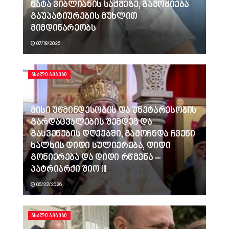
ნატა ვიბლიანის საქმეზე, გამოძიება
გაუპატიურების მუხლით
მიმდინარეობს
07/18/2026
ᲐᲮᲐᲚᲘ ᲐᲛᲑᲔᲑᲘ
მისი უწმინდესობის და უნეტარესობის
გარდაცვალების შემდეგ და
გასვენების დღეებში, გამოჩნდა ჩვენი
ხალხის დიდი სულიერება, დიდი
გონიერება და დიდი რწმენა –
პატრიარქი შიო III
05/22/2026
ᲐᲮᲐᲚᲘ ᲐᲛᲑᲔᲑᲘ