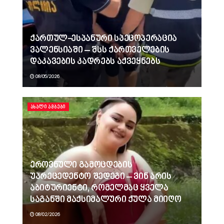
ქართულ-ესპანური სპეცოპერაცია
ვალენსიაში – შსს ქართველების
დაკავების კადრებს აქვეყნებს
08/05/2026
ᲐᲮᲐᲚᲘ ᲐᲛᲑᲔᲑᲘ
ეროვნული გამოცდების
უპრეცედენტო შედეგი – ვინ არის
აბიტურიენტი, რომელმაც ყველა
საგანში მაქსიმალური ქულა მიიღო
08/02/2026