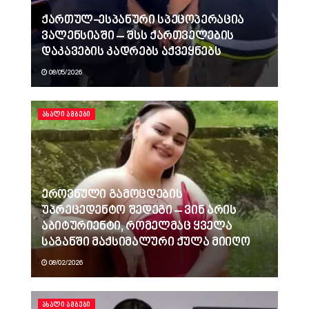
ქართულ-ესპანური სპეცოპერაცია
ვალენსიაში – შსს ქართველების
დაკავების კადრებს აქვეყნებს
08/05/2026
ᲐᲮᲐᲚᲘ ᲐᲛᲑᲔᲑᲘ
ეროვნული გამოცდების
უპრეცედენტო შედეგი – ვინ არის
აბიტურიენტი, რომელმაც ყველა
საგანში მაქსიმალური ქულა მიიღო
08/02/2026
ᲐᲮᲐᲚᲘ ᲐᲛᲑᲔᲑᲘ