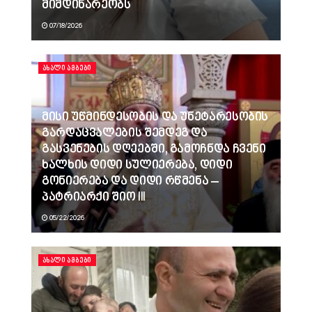
მიმდინარეობს
07/18/2026
ᲐᲮᲐᲚᲘ ᲐᲛᲑᲔᲑᲘ
მისი უწმინდესობის და უნეტარესობის
გარდაცვალების შემდეგ და
გასვენების დღეებში, გამოჩნდა ჩვენი
ხალხის დიდი სულიერება, დიდი
გონიერება და დიდი რწმენა –
პატრიარქი შიო III
05/22/2026
ᲐᲮᲐᲚᲘ ᲐᲛᲑᲔᲑᲘ