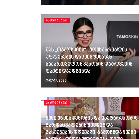
ᲐᲮᲐᲚᲘ ᲐᲛᲑᲔᲑᲘ
შპს „თამოსკინს“ „მომხმარებლის
უფლებების დაცვის შესახებ“
საქართველოს კანონის დარღვევის
ფაქტი დაუდგინდა
07/17/2026
ᲐᲮᲐᲚᲘ ᲐᲛᲑᲔᲑᲘ
მისი უწმინდესობის და უნეტარესობის
გარდაცვალების შემდეგ და
გასვენების დღეებში, გამოჩნდა ჩვენი