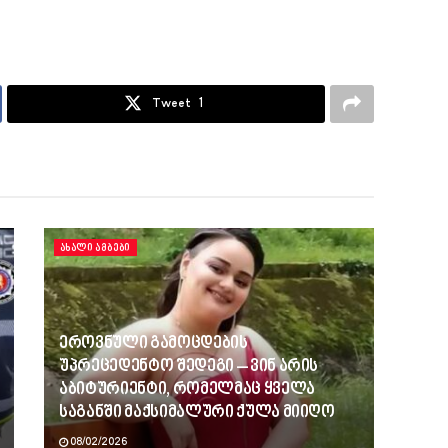
Tweet
1
ᲐᲮᲐᲚᲘ ᲐᲛᲑᲔᲑᲘ
ეროვნული გამოცდების
უპრეცედენტო შედეგი – ვინ არის
აბიტურიენტი, რომელმაც ყველა
საგანში მაქსიმალური ქულა მიიღო
08/02/2026