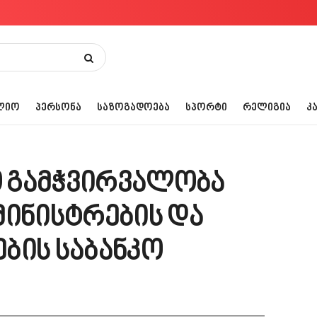
ᲚᲘᲝ
ᲞᲔᲠᲡᲝᲜᲐ
ᲡᲐᲖᲝᲒᲐᲓᲝᲔᲑᲐ
ᲡᲞᲝᲠᲢᲘ
ᲠᲔᲚᲘᲒᲘᲐ
Კ
 გამჭვირვალობა
მინისტრების და
ბის საბანკო