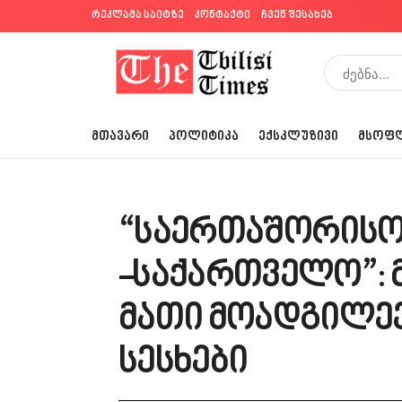
რეკლამა საიტზე
კონტაქტი
ჩვენ შესახებ
ᲛᲗᲐᲕᲐᲠᲘ
ᲞᲝᲚᲘᲢᲘᲙᲐ
ᲔᲥᲡᲙᲚᲣᲖᲘᲕᲘ
ᲛᲡᲝᲤ
“საერთაშორისო
-საქართველო”: 
მათი მოადგილეე
სესხები