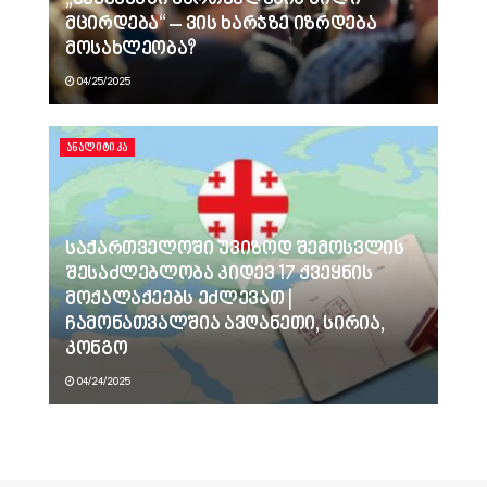
„ქვეყანაში ქართველების წილი
მცირდება“ – ვის ხარჯზე იზრდება
მოსახლეობა?
04/25/2025
ᲐᲜᲐᲚᲘᲢᲘᲙᲐ
საქართველოში უვიზოდ შემოსვლის
შესაძლებლობა კიდევ 17 ქვეყნის
მოქალაქეებს ეძლევათ |
ჩამონათვალშია ავღანეთი, სირია,
კონგო
04/24/2025