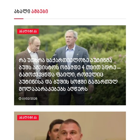
ახალი
ამბები
ᲐᲜᲐᲚᲘᲢᲘᲙᲐ
რა უთხრა საქართველოზე პუტინმა
ბუშს აგვისტოს ომამდე 4 თვით ადრე –
გამოქვეყნდა ფაილი, რომელიც
პუტინისა და ბუშის სოჭში გამართულ
მოლაპარაკებებს აღწერს
01/02/2026
ᲐᲜᲐᲚᲘᲢᲘᲙᲐ