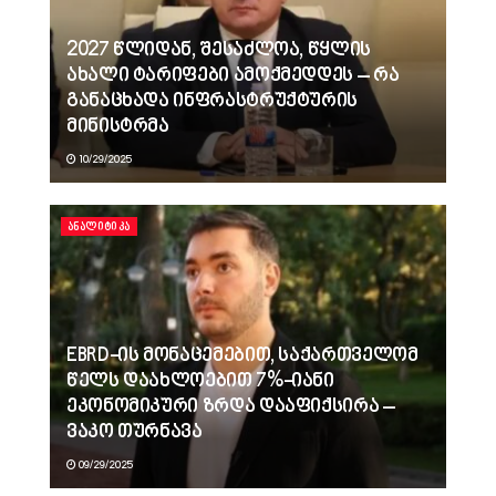
2027 წლიდან, შესაძლოა, წყლის
ახალი ტარიფები ამოქმედდეს – რა
განაცხადა ინფრასტრუქტურის
მინისტრმა
10/29/2025
ᲐᲜᲐᲚᲘᲢᲘᲙᲐ
EBRD-ის მონაცემებით, საქართველომ
წელს დაახლოებით 7%-იანი
ეკონომიკური ზრდა დააფიქსირა –
ვაკო თურნავა
09/29/2025