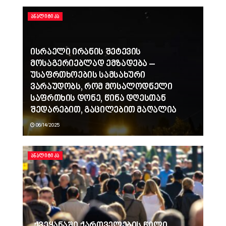
ᲐᲜᲐᲚᲘᲢᲘᲙᲐ
ისრაელი ირანის შეტევის
მოსაგერიებლად ემზადება –
უსაფრთხოების სამსახური
ვარაუდობს, რომ მოსალოდნელი
საფრთხის დონე, წინა დღესთან
შედარებით, გაცილებით მაღალია
06/14/2025
ᲐᲜᲐᲚᲘᲢᲘᲙᲐ