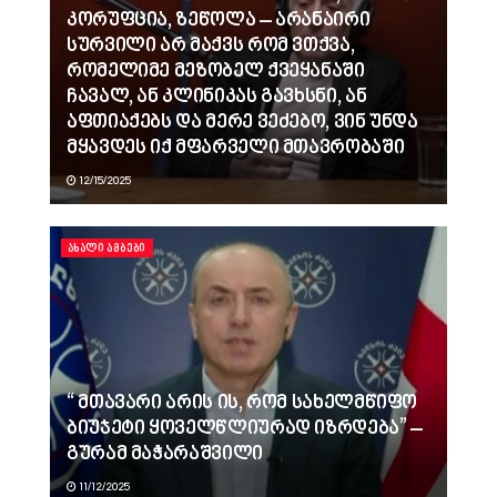
კორუფცია, ზეწოლა – არანაირი
სურვილი არ მაქვს რომ ვთქვა,
რომელიმე მეზობელ ქვეყანაში
ჩავალ, ან კლინიკას გავხსნი, ან
აფთიაქებს და მერე ვეძებო, ვინ უნდა
მყავდეს იქ მფარველი მთავრობაში
12/15/2025
ᲐᲮᲐᲚᲘ ᲐᲛᲑᲔᲑᲘ
“ მთავარი არის ის, რომ სახელმწიფო
ბიუჯეტი ყოველწლიურად იზრდება” –
გურამ მაჭარაშვილი
11/12/2025