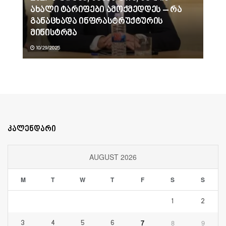
ახალი ტარიფები ამოქმედდეს – რა
განაცხადა ინფრასტრუქტურის
მინისტრმა
10/29/2025
კალენდარი
AUGUST 2026
M
T
W
T
F
S
S
1
2
7
8
9
3
4
5
6