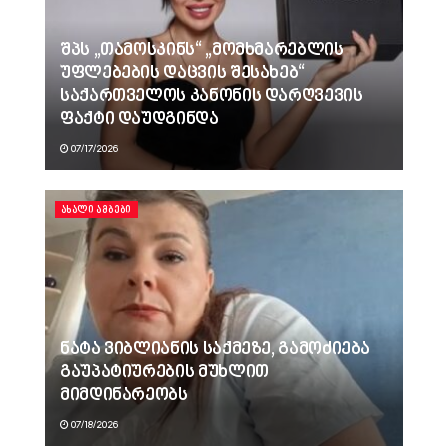
შპს „თამოსკინს“ „მომხმარებლის
უფლებების დაცვის შესახებ“
საქართველოს კანონის დარღვევის
ფაქტი დაუდგინდა
07/17/2026
ᲐᲮᲐᲚᲘ ᲐᲛᲑᲔᲑᲘ
ნატა ვიბლიანის საქმეზე, გამოძიება
გაუპატიურების მუხლით
მიმდინარეობს
07/18/2026