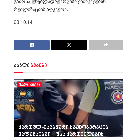
გამოსაყენებლად უვარგისი ქიმიკატების
რეალიზაციის აღკვეთა.
03.10.14
ახალი
ამბები
ᲐᲮᲐᲚᲘ ᲐᲛᲑᲔᲑᲘ
ქართულ-ესპანური სპეცოპერაცია
ვალენსიაში – შსს ქართველების