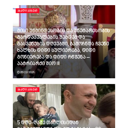
ᲐᲮᲐᲚᲘ ᲐᲛᲑᲔᲑᲘ
მისი უწმინდესობის და უნეტარესობის
გარდაცვალების შემდეგ და
გასვენების დღეებში, გამოჩნდა ჩვენი
ხალხის დიდი სულიერება, დიდი
გონიერება და დიდი რწმენა –
პატრიარქი შიო III
05/22/2026
ᲐᲮᲐᲚᲘ ᲐᲛᲑᲔᲑᲘ
5 დღე-ღამე თბილისიდან