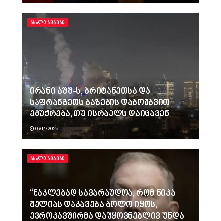
ᲐᲮᲐᲚᲘ ᲐᲛᲑᲔᲑᲘ
ირანი აშშ-ს, ბრიტანეთსა და
საფრანგეთს ბაზების დაბომბვით
ემუქრება, თუ ისრაელს დაიცავენ
06/14/2025
ᲐᲮᲐᲚᲘ ᲐᲛᲑᲔᲑᲘ
“ნაკლებად სავარაუდოა, რომ ნიკა
მელიას დაკავება ბოლო იყოს,
ევროკავშირმა დაუყოვნებლივ უნდა