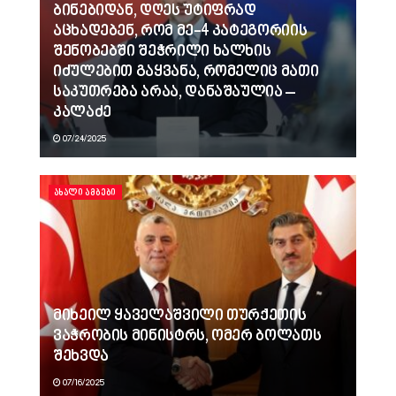
ბინებიდან, დღეს უტიფრად
აცხადებენ, რომ მე-4 კატეგორიის
შენობებში შეჭრილი ხალხის
იძულებით გაყვანა, რომელიც მათი
საკუთრება არაა, დანაშაულია –
კალაძე
07/24/2025
ᲐᲮᲐᲚᲘ ᲐᲛᲑᲔᲑᲘ
მიხეილ ყაველაშვილი თურქეთის
ვაჭრობის მინისტრს, ომერ ბოლათს
შეხვდა
07/16/2025