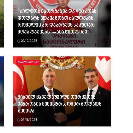
“ჯილდოს ვაორმაგებ და 400 ათას
დოლარს ვთავაზობთ ძალოვანს,
რომელიც არ დაარბევს საკუთარ
მოქალაქეებს” – ანა წითლიძე
09/12/2025
ᲐᲮᲐᲚᲘ ᲐᲛᲑᲔᲑᲘ
მიხეილ ყაველაშვილი თურქეთის
ვაჭრობის მინისტრს, ომერ ბოლათს
შეხვდა
07/16/2025