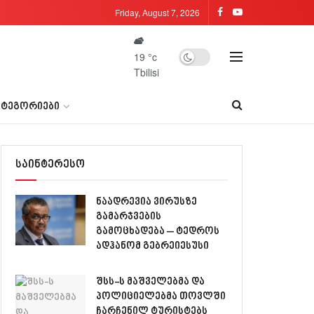
Friday, August 7, 2026
19
°c
Tbilisi
ᲐᲢᲔᲒᲝᲠᲘᲔᲑᲘ
საინტერესო
ნაადრევია ვირუსზე
გამარჯვების
გამოცხადება – ტედროს
ადჰანომ გებრეიესუსი
შსს-ს მაშველებმა და
პოლიციელებმა თოვლში
ჩარჩენილ ტურისტებს