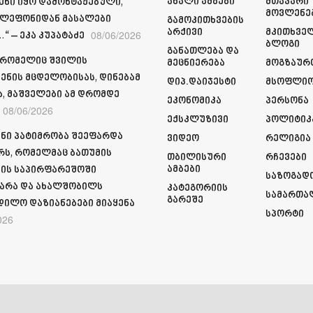
Ახალი Ამბები
Მთავარი
ენი იყო დამონტაჟებული,
Მოვლენე
ელეფონიდან მასალები
Გამოკითხვების
Არქივი
Მკითხვე
08/06/2026
“ – ეკა კუპატაძე
Ბლოგი
Განათლება Და
 რომელიც შვილის
Მეცნიერება
Მოგზაურ
ენის მცდელობისას, დინებამ
Დიპ.დაიჯესტი
Მსოფლი
ა, მაშველები ამ დრომდე
Ეკონომიკა
Პერსონა
08/06/2026
Ექსკლუზივი
Პოლიტიკ
ნი პატიმრობა შეეფარდა
Ვიდეო
Რელიგია
რს, რომელმაც ბათუმის
Თბილისური
Რჩევები
Ამბები
ის საპირფარეშოში
Საზოგად
არა და ახალშობილს
Კატეგორიის
Სამართა
Გარეშე
დილო დაზიანებები მიაყენა
Სპორტი
026