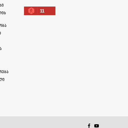
ბი
11
ლის
ობა
ო
ა
ოება
ლი