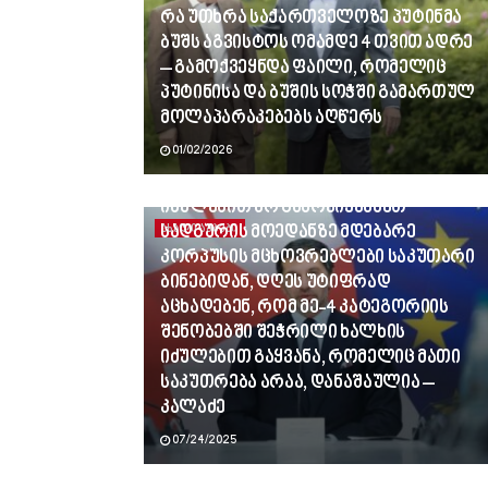
რა უთხრა საქართველოზე პუტინმა
ბუშს აგვისტოს ომამდე 4 თვით ადრე
– გამოქვეყნდა ფაილი, რომელიც
პუტინისა და ბუშის სოჭში გამართულ
მოლაპარაკებებს აღწერს
01/02/2026
ვინც გვლანძღავდა, რადგან
იძულებით არ გამოვიყვანეთ
სადგურის მოედანზე მდებარე
ᲐᲮᲐᲚᲘ ᲐᲛᲑᲔᲑᲘ
კორპუსის მცხოვრებლები საკუთარი
ბინებიდან, დღეს უტიფრად
აცხადებენ, რომ მე-4 კატეგორიის
შენობებში შეჭრილი ხალხის
იძულებით გაყვანა, რომელიც მათი
საკუთრება არაა, დანაშაულია –
კალაძე
07/24/2025