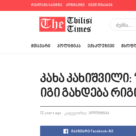
რეკლამა საიტზე
კონტაქტი
ჩვენ შესახებ
ᲛᲗᲐᲕᲐᲠᲘ
ᲞᲝᲚᲘᲢᲘᲙᲐ
ᲔᲥᲡᲙᲚᲣᲖᲘᲕᲘ
ᲛᲡᲝᲤ
კახა კახიშვილი: 
იგი გახდება რი
12 years ago
კატეგორია:
პოლიტიკა
გააზიარე Facebook-ზე