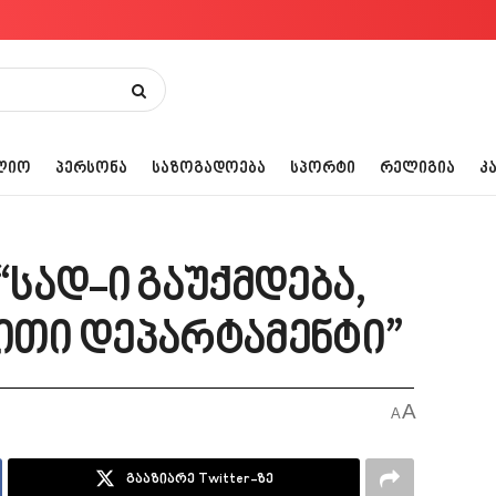
ᲚᲘᲝ
ᲞᲔᲠᲡᲝᲜᲐ
ᲡᲐᲖᲝᲒᲐᲓᲝᲔᲑᲐ
ᲡᲞᲝᲠᲢᲘ
ᲠᲔᲚᲘᲒᲘᲐ
Კ
“სად-ი გაუქმდება,
გითი დეპარტამენტი”
A
A
გააზიარე Twitter-ზე