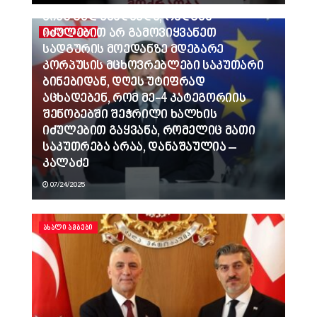
ვინც გვლანძღავდა, რადგან
იძულებით არ გამოვიყვანეთ
ᲐᲮᲐᲚᲘ ᲐᲛᲑᲔᲑᲘ
სადგურის მოედანზე მდებარე
კორპუსის მცხოვრებლები საკუთარი
ბინებიდან, დღეს უტიფრად
აცხადებენ, რომ მე-4 კატეგორიის
შენობებში შეჭრილი ხალხის
იძულებით გაყვანა, რომელიც მათი
საკუთრება არაა, დანაშაულია –
კალაძე
07/24/2025
ᲐᲮᲐᲚᲘ ᲐᲛᲑᲔᲑᲘ