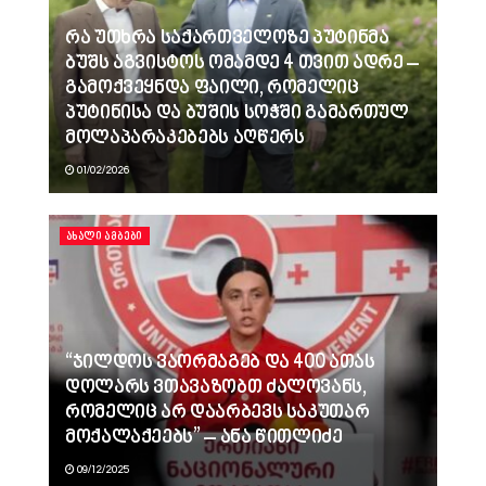
რა უთხრა საქართველოზე პუტინმა
ბუშს აგვისტოს ომამდე 4 თვით ადრე –
გამოქვეყნდა ფაილი, რომელიც
პუტინისა და ბუშის სოჭში გამართულ
მოლაპარაკებებს აღწერს
01/02/2026
ᲐᲮᲐᲚᲘ ᲐᲛᲑᲔᲑᲘ
“ჯილდოს ვაორმაგებ და 400 ათას
დოლარს ვთავაზობთ ძალოვანს,
რომელიც არ დაარბევს საკუთარ
მოქალაქეებს” – ანა წითლიძე
09/12/2025