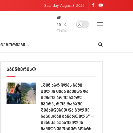
Saturday, August 8, 2026
19
°c
Tbilisi
ᲐᲢᲔᲒᲝᲠᲘᲔᲑᲘ
საინტერესო
„შენ ხარ დღეს ჩემი
გულის ცემა მამიდა და
გთხოვ არ შეჩერდე..
მჯერა, რომ რაჭაში
შევხვდებით და გულში
ჩაგიკრავ ჯანმრთელს“ –
გვანცა ბუბაშვილის
მამიდა ემოციურ პოსტს