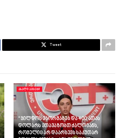
Tweet
ᲐᲮᲐᲚᲘ ᲐᲛᲑᲔᲑᲘ
“ჯილდოს ვაორმაგებ და 400 ათას
დოლარს ვთავაზობთ ძალოვანს,
რომელიც არ დაარბევს საკუთარ