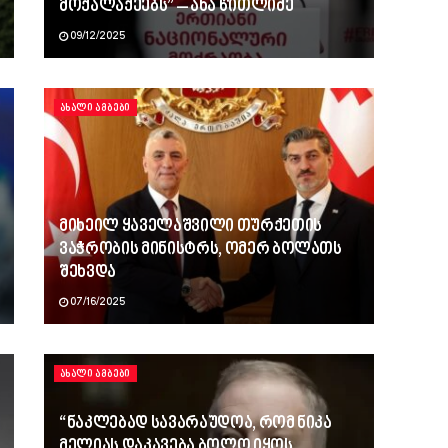
მოქალაქეებს” – ანა წითლიძე
09/12/2025
ᲐᲮᲐᲚᲘ ᲐᲛᲑᲔᲑᲘ
მიხეილ ყაველაშვილი თურქეთის
ვაჭრობის მინისტრს, ომერ ბოლათს
შეხვდა
07/16/2025
ᲐᲮᲐᲚᲘ ᲐᲛᲑᲔᲑᲘ
“ნაკლებად სავარაუდოა, რომ ნიკა
მელიას დაკავება ბოლო იყოს,