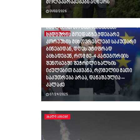
მოლაპარაკებებს აღწერს
01/02/2026
ვინც გვლანძღავდა, რადგან
იძულებით არ გამოვიყვანეთ
სადგურის მოედანზე მდებარე
ᲐᲮᲐᲚᲘ ᲐᲛᲑᲔᲑᲘ
კორპუსის მცხოვრებლები საკუთარი
ბინებიდან, დღეს უტიფრად
აცხადებენ, რომ მე-4 კატეგორიის
შენობებში შეჭრილი ხალხის
იძულებით გაყვანა, რომელიც მათი
საკუთრება არაა, დანაშაულია –
კალაძე
07/24/2025
ᲐᲮᲐᲚᲘ ᲐᲛᲑᲔᲑᲘ