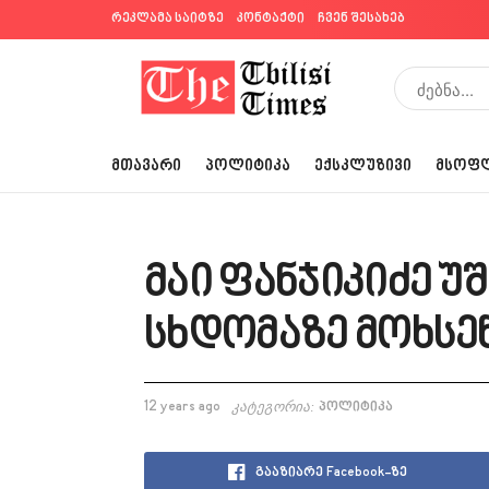
რეკლამა საიტზე
კონტაქტი
ჩვენ შესახებ
ᲛᲗᲐᲕᲐᲠᲘ
ᲞᲝᲚᲘᲢᲘᲙᲐ
ᲔᲥᲡᲙᲚᲣᲖᲘᲕᲘ
ᲛᲡᲝᲤ
მაი ფანჯიკიძე უ
სხდომაზე მოხსენ
12 years ago
კატეგორია:
პოლიტიკა
გააზიარე Facebook-ზე