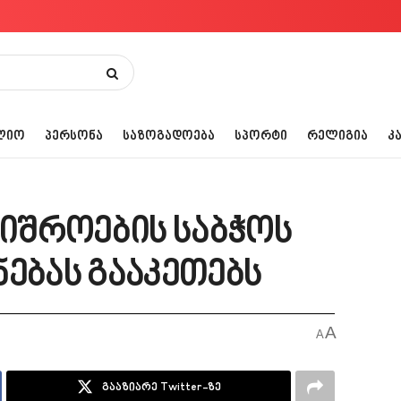
ᲚᲘᲝ
ᲞᲔᲠᲡᲝᲜᲐ
ᲡᲐᲖᲝᲒᲐᲓᲝᲔᲑᲐ
ᲡᲞᲝᲠᲢᲘ
ᲠᲔᲚᲘᲒᲘᲐ
Კ
შიშროების საბჭოს
ებას გააკეთებს
A
A
გააზიარე Twitter-ზე