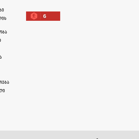
ბი
6
ლის
ობა
ო
ა
ოება
ლი