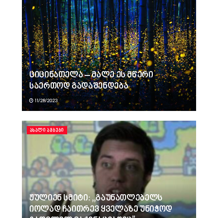
ციცინათელა – მალე ეს მწერი
საერთოდ გადაშენდება
11/28/2023
ᲐᲮᲐᲚᲘ ᲐᲛᲑᲔᲑᲘ
ჟულიენ სმიტი: ,,გაუნათლებელს
იოლად ჩაითრევ ყველაზე უნიჭოდ