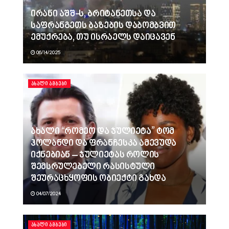
ირანი აშშ-ს, ბრიტანეთსა და
საფრანგეთს ბაზების დაბომბვით
ემუქრება, თუ ისრაელს დაიცავენ
06/14/2025
ᲐᲮᲐᲚᲘ ᲐᲛᲑᲔᲑᲘ
ახალი “რომეო და ჯულიეტა” ტომ
ჰოლანდი და ფრანჩესკა ამევუდა
იქნებიან – ჯულიეტას როლის
შემსრულებელი რასისტული
შეურაცხყოფის ობიექტი გახდა
04/07/2024
ᲐᲮᲐᲚᲘ ᲐᲛᲑᲔᲑᲘ