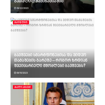
გათვლილ მაქინაციაშიც”
09/22/2023
ᲛᲡᲝᲤᲚᲘᲝ
ბავშვები სმარტფონებისა და ვიდეო
თამაშების გარეშე – როგორ ზრდიან
შვეიცარიელი მშობლები ბავშვებს?
09/10/2023
ᲐᲮᲐᲚᲘ ᲐᲛᲑᲔᲑᲘ