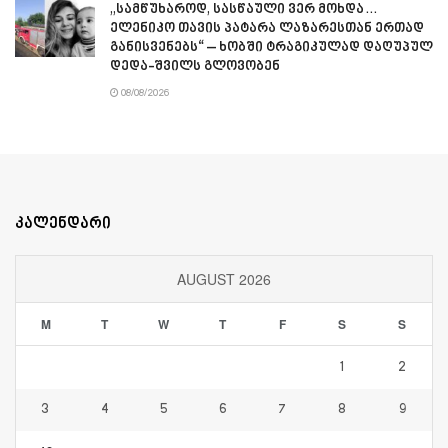
„სამწუხაროდ, სასწაული ვერ მოხდა…
ელენიკო თავის პატარა ლაზარესთან ერთად
განისვენებს“ – ხობში ტრაგიკულად დაღუპულ
დედა-შვილს გლოვობენ
08/08/2026
კალენდარი
AUGUST 2026
M
T
W
T
F
S
S
1
2
3
4
5
6
7
8
9