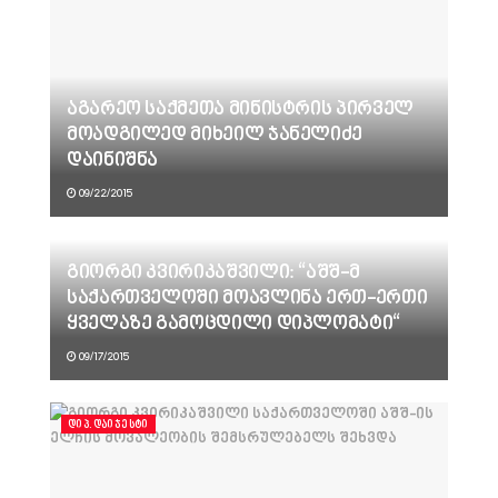
აგარეო საქმეთა მინისტრის პირველ
მოადგილედ მიხეილ ჯანელიძე
დაინიშნა
09/22/2015
გიორგი კვირიკაშვილი: “აშშ-მ
საქართველოში მოავლინა ერთ-ერთი
ყველაზე გამოცდილი დიპლომატი“
09/17/2015
ᲓᲘᲞ.ᲓᲐᲘᲯᲔᲡᲢᲘ