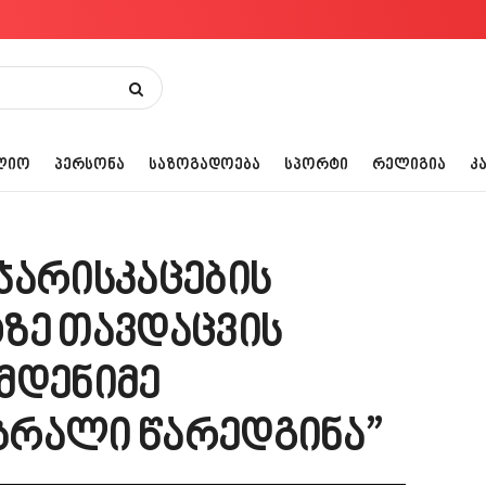
ᲚᲘᲝ
ᲞᲔᲠᲡᲝᲜᲐ
ᲡᲐᲖᲝᲒᲐᲓᲝᲔᲑᲐ
ᲡᲞᲝᲠᲢᲘ
ᲠᲔᲚᲘᲒᲘᲐ
Კ
ჯარისკაცების
ზე თავდაცვის
მდენიმე
ბრალი წარედგინა”