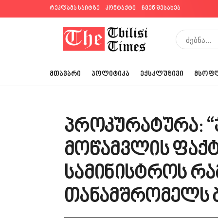
რეკლამა საიტზე
კონტაქტი
ჩვენ შესახებ
ᲛᲗᲐᲕᲐᲠᲘ
ᲞᲝᲚᲘᲢᲘᲙᲐ
ᲔᲥᲡᲙᲚᲣᲖᲘᲕᲘ
ᲛᲡᲝᲤ
პროკურატურა: “
მოწამვლის ფაქტ
სამინისტროს რა
თანამშრომელს 