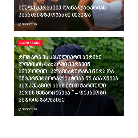
მეუფე გერასიმე ლანა ლატარიას
პანაშვიდზე ოჯახში მივიდა
08/06/2026
ᲐᲮᲐᲚᲘ ᲐᲛᲑᲔᲑᲘ
რომ არა ეს სასულიერო პირები,
ლომისის ტაძარში ვერავინ
ავიდოდით–კლავიატურაზე წერა და
ინტერნეტმორალისტობა ნუ გეგონება
საოკუპაციო ხაზს იქით ქართული
კერის შენარჩუნება.” – დეკანოზი
ანდრია ჯაღმაიძე
08/06/2026