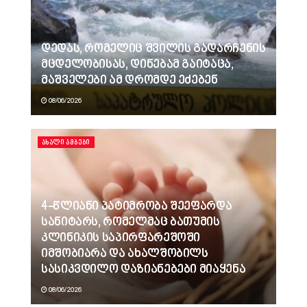
დედას, რომელიც შვილის გადარჩენის
მცდელობისას, დინებამ გაიტაცა,
მაშველები ამ დრომდე ეძებენ
08/06/2026
ᲐᲮᲐᲚᲘ ᲐᲛᲑᲔᲑᲘ
4-წლიანი პატიმრობა შეეფარდა
სანიტარს, რომელმაც ბათუმის
კლინიკის საპირფარეშოში
იმშობიარა და ახალშობილს
სასიკვდილო დაზიანებები მიაყენა
08/06/2026