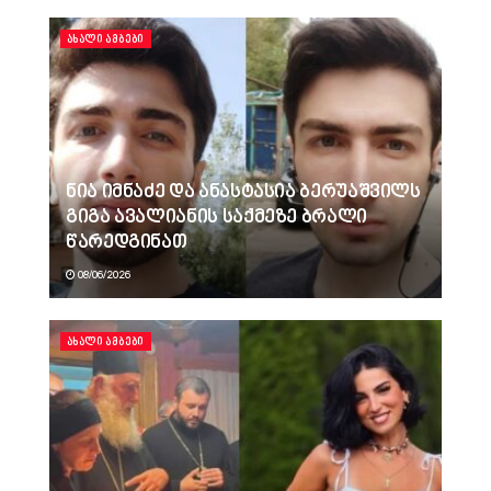
ᲐᲮᲐᲚᲘ ᲐᲛᲑᲔᲑᲘ
ნია იმნაძე და ანასტასია ბერუაშვილს
გიგა ავალიანის საქმეზე ბრალი
წარედგინათ
08/06/2026
ᲐᲮᲐᲚᲘ ᲐᲛᲑᲔᲑᲘ