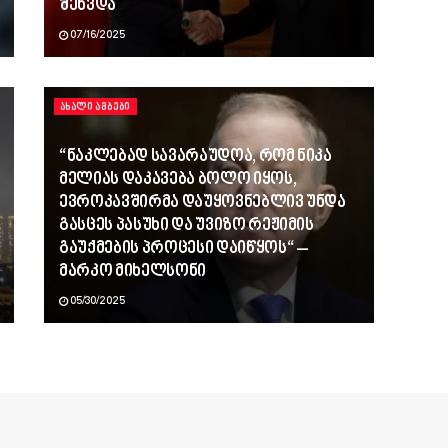
შეხვდა
07/16/2025
ᲐᲮᲐᲚᲘ ᲐᲛᲑᲔᲑᲘ
“ნაკლებად სავარაუდოა, რომ ნიკა
მელიას დაკავება ბოლო იყოს,
ევროკავშირმა დაუყოვნებლივ უნდა
გასცეს პასუხი და უვიზო რეჟიმის
გაუქმების პროცესი დაიწყოს“ –
მარკო მიხელსონი
05/30/2025