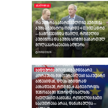
ᲐᲜᲐᲚᲘᲢᲘᲙᲐ
რა უთხრა საქართველოზე პუტინმა
ბუშს აგვისტოს ომამდე 4 თვით ადრე
– გამოქვეყნდა ფაილი, რომელიც
პუტინისა და ბუშის სოჭში გამართულ
მოლაპარაკებებს აღწერს
01/02/2026
ვინც გვლანძღავდა, რადგან
იძულებით არ გამოვიყვანეთ
სადგურის მოედანზე მდებარე
ᲐᲮᲐᲚᲘ ᲐᲛᲑᲔᲑᲘ
კორპუსის მცხოვრებლები საკუთარი
ბინებიდან, დღეს უტიფრად
აცხადებენ, რომ მე-4 კატეგორიის
შენობებში შეჭრილი ხალხის
იძულებით გაყვანა, რომელიც მათი
საკუთრება არაა, დანაშაულია –