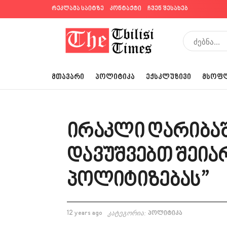
რეკლამა საიტზე
კონტაქტი
ჩვენ შესახებ
ᲛᲗᲐᲕᲐᲠᲘ
ᲞᲝᲚᲘᲢᲘᲙᲐ
ᲔᲥᲡᲙᲚᲣᲖᲘᲕᲘ
ᲛᲡᲝᲤ
ირაკლი ღარიბაშ
დავუშვებთ შეია
პოლიტიზებას”
12 years ago
კატეგორია:
პოლიტიკა