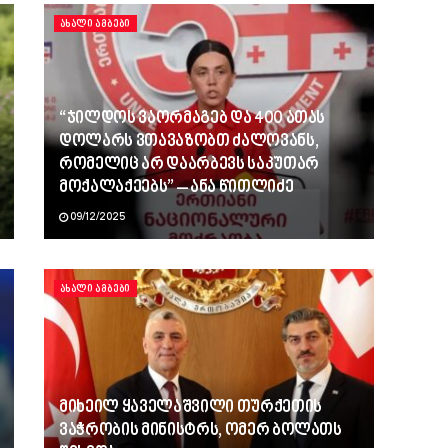
ᲐᲮᲐᲚᲘ ᲐᲛᲑᲔᲑᲘ
“ჯილდოს ვაორმაგებ და 400 ათას
დოლარს ვთავაზობთ ძალოვანს,
რომელიც არ დაარბევს საკუთარ
მოქალაქეებს” – ანა წითლიძე
09/12/2025
ᲐᲮᲐᲚᲘ ᲐᲛᲑᲔᲑᲘ
მიხეილ ყაველაშვილი თურქეთის
ვაჭრობის მინისტრს, ომერ ბოლათს