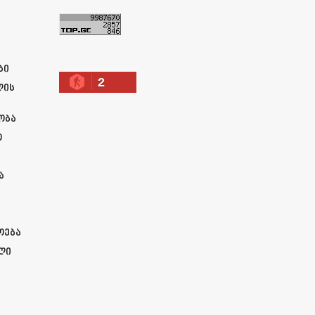
ა
ბი
2
ლის
ობა
ო
ა
ოება
ლი