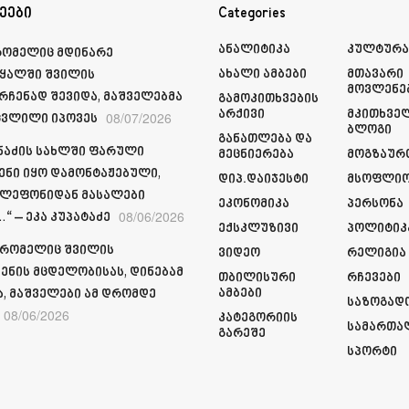
ეები
Categories
Ანალიტიკა
Კულტურ
რომელიც მდინარე
Ახალი Ამბები
Მთავარი
ყალში შვილის
Მოვლენე
რჩენად შევიდა, მაშველებმა
Გამოკითხვების
Არქივი
Მკითხვე
08/07/2026
ვლილი იპოვეს
Ბლოგი
Განათლება Და
მნაძის სახლში ფარული
Მეცნიერება
Მოგზაურ
ენი იყო დამონტაჟებული,
Დიპ.დაიჯესტი
Მსოფლი
ელეფონიდან მასალები
Ეკონომიკა
Პერსონა
08/06/2026
“ – ეკა კუპატაძე
Ექსკლუზივი
Პოლიტიკ
 რომელიც შვილის
Ვიდეო
Რელიგია
ენის მცდელობისას, დინებამ
Თბილისური
Რჩევები
Ამბები
ა, მაშველები ამ დრომდე
Საზოგად
08/06/2026
Კატეგორიის
Სამართა
Გარეშე
Სპორტი