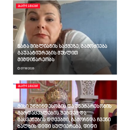
ᲐᲮᲐᲚᲘ ᲐᲛᲑᲔᲑᲘ
ნატა ვიბლიანის საქმეზე, გამოძიება
გაუპატიურების მუხლით
მიმდინარეობს
07/18/2026
ᲐᲮᲐᲚᲘ ᲐᲛᲑᲔᲑᲘ
მისი უწმინდესობის და უნეტარესობის
გარდაცვალების შემდეგ და
გასვენების დღეებში, გამოჩნდა ჩვენი
ხალხის დიდი სულიერება, დიდი