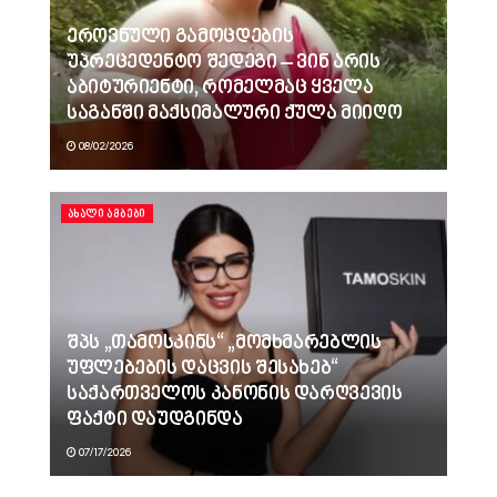
ეროვნული გამოცდების
უპრეცედენტო შედეგი – ვინ არის
აბიტურიენტი, რომელმაც ყველა
საგანში მაქსიმალური ქულა მიიღო
08/02/2026
ᲐᲮᲐᲚᲘ ᲐᲛᲑᲔᲑᲘ
შპს „თამოსკინს“ „მომხმარებლის
უფლებების დაცვის შესახებ“
საქართველოს კანონის დარღვევის
ფაქტი დაუდგინდა
07/17/2026