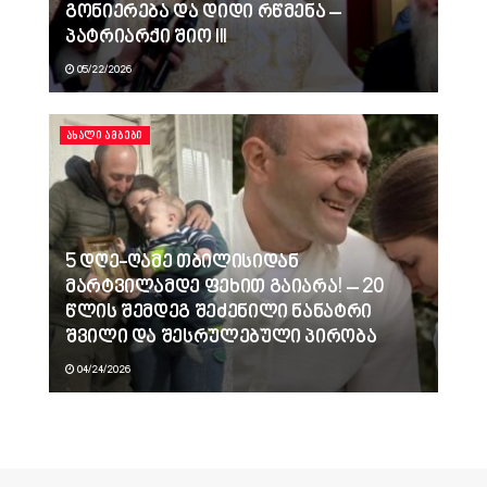
გონიერება და დიდი რწმენა –
პატრიარქი შიო III
05/22/2026
ᲐᲮᲐᲚᲘ ᲐᲛᲑᲔᲑᲘ
5 დღე-ღამე თბილისიდან
მარტვილამდე ფეხით გაიარა! – 20
წლის შემდეგ შეძენილი ნანატრი
შვილი და შესრულებული პირობა
04/24/2026