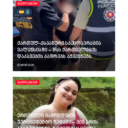
ᲐᲮᲐᲚᲘ ᲐᲛᲑᲔᲑᲘ
ქართულ-ესპანური სპეცოპერაცია
ვალენსიაში – შსს ქართველების
დაკავების კადრებს აქვეყნებს
08/05/2026
ᲐᲮᲐᲚᲘ ᲐᲛᲑᲔᲑᲘ
ეროვნული გამოცდების
უპრეცედენტო შედეგი – ვინ არის