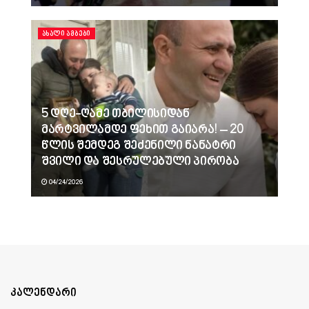
ᲐᲮᲐᲚᲘ ᲐᲛᲑᲔᲑᲘ
5 დღე-ღამე თბილისიდან
მარტვილამდე ფეხით გაიარა! – 20
წლის შემდეგ შეძენილი ნანატრი
შვილი და შესრულებული პირობა
04/24/2026
კალენდარი