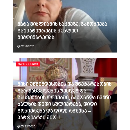
ნატა ვიბლიანის საქმეზე, გამოძიება
გაუპატიურების მუხლით
მიმდინარეობს
07/18/2026
ᲐᲮᲐᲚᲘ ᲐᲛᲑᲔᲑᲘ
მისი უწმინდესობის და უნეტარესობის
გარდაცვალების შემდეგ და
გასვენების დღეებში, გამოჩნდა ჩვენი
ხალხის დიდი სულიერება, დიდი
გონიერება და დიდი რწმენა –
პატრიარქი შიო III
05/22/2026