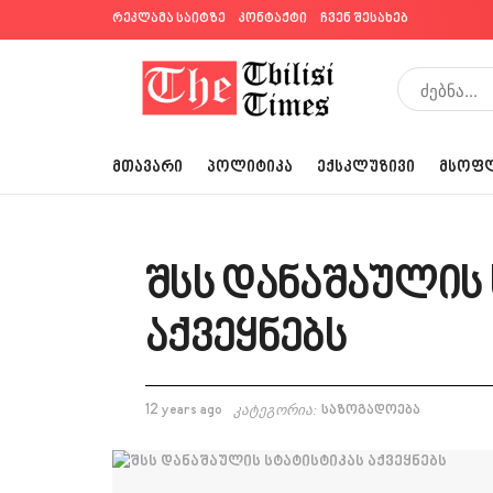
რეკლამა საიტზე
კონტაქტი
ჩვენ შესახებ
ᲛᲗᲐᲕᲐᲠᲘ
ᲞᲝᲚᲘᲢᲘᲙᲐ
ᲔᲥᲡᲙᲚᲣᲖᲘᲕᲘ
ᲛᲡᲝᲤ
შსს დანაშაულის
აქვეყნებს
12 years ago
კატეგორია:
საზოგადოება