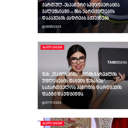
ქართულ-ესპანური სპეცოპერაცია
ვალენსიაში – შსს ქართველების
დაკავების კადრებს აქვეყნებს
08/05/2026
ᲐᲮᲐᲚᲘ ᲐᲛᲑᲔᲑᲘ
შპს „თამოსკინს“ „მომხმარებლის
უფლებების დაცვის შესახებ“
საქართველოს კანონის დარღვევის
ფაქტი დაუდგინდა
07/17/2026
ᲐᲮᲐᲚᲘ ᲐᲛᲑᲔᲑᲘ