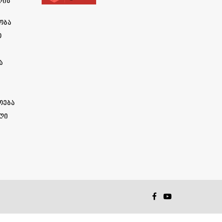
ლის
ობა
ო
ა
ოება
ლი