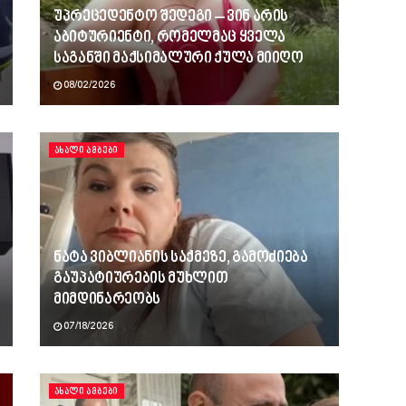
უპრეცედენტო შედეგი – ვინ არის
აბიტურიენტი, რომელმაც ყველა
საგანში მაქსიმალური ქულა მიიღო
08/02/2026
ᲐᲮᲐᲚᲘ ᲐᲛᲑᲔᲑᲘ
ნატა ვიბლიანის საქმეზე, გამოძიება
გაუპატიურების მუხლით
მიმდინარეობს
07/18/2026
ᲐᲮᲐᲚᲘ ᲐᲛᲑᲔᲑᲘ