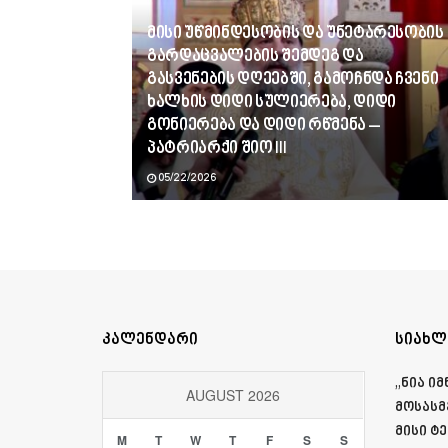
მისი უწმინდესობის და უნეტარესობის
გარდაცვალების შემდეგ და
გასვენების დღეებში, გამოჩნდა ჩვენი
ხალხის დიდი სულიერება, დიდი
გონიერება და დიდი რწმენა –
პატრიარქი შიო III
05/22/2026
კალენდარი
სიახლ
„ნია ი
AUGUST 2026
მოსასმ
მისი ტ
M
T
W
T
F
S
S