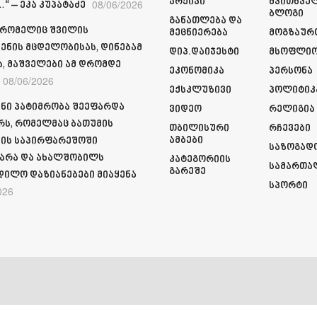
Არქივი
Მკითხვე
08/06/2026
“ – ეკა კუპატაძე
Ბლოგი
Განათლება Და
 რომელიც შვილის
Მეცნიერება
Მოგზაურ
ენის მცდელობისას, დინებამ
Დიპ.დაიჯესტი
Მსოფლი
ა, მაშველები ამ დრომდე
Ეკონომიკა
Პერსონა
08/06/2026
Ექსკლუზივი
Პოლიტიკ
ნი პატიმრობა შეეფარდა
Ვიდეო
Რელიგია
რს, რომელმაც ბათუმის
Თბილისური
Რჩევები
Ამბები
ის საპირფარეშოში
Საზოგად
არა და ახალშობილს
Კატეგორიის
Სამართა
Გარეშე
დილო დაზიანებები მიაყენა
Სპორტი
026