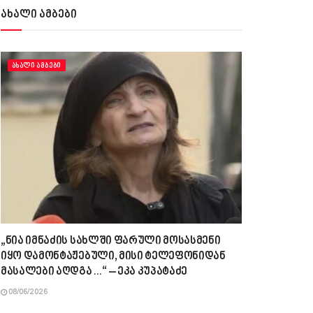
ახალი ამბები
ᲐᲮᲐᲚᲘ ᲐᲛᲑᲔᲑᲘ
„ნია იმნაძის სახლში ფარული მოსასმენი
იყო დამონტაჟებული, მისი ტელეფონიდან
მასალები აღდგა…“ – ეკა კუპატაძე
08/06/2026