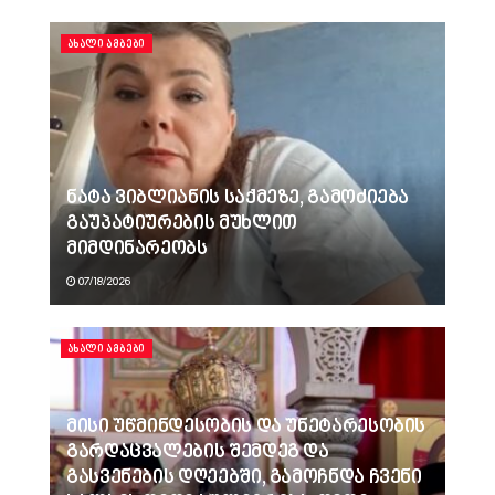
ᲐᲮᲐᲚᲘ ᲐᲛᲑᲔᲑᲘ
ნატა ვიბლიანის საქმეზე, გამოძიება
გაუპატიურების მუხლით
მიმდინარეობს
07/18/2026
ᲐᲮᲐᲚᲘ ᲐᲛᲑᲔᲑᲘ
მისი უწმინდესობის და უნეტარესობის
გარდაცვალების შემდეგ და
გასვენების დღეებში, გამოჩნდა ჩვენი