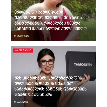
ეროვნული გამოცდების
უპრეცედენტო შედეგი – ვინ არის
აბიტურიენტი, რომელმაც ყველა
საგანში მაქსიმალური ქულა მიიღო
08/02/2026
ᲐᲮᲐᲚᲘ ᲐᲛᲑᲔᲑᲘ
შპს „თამოსკინს“ „მომხმარებლის
უფლებების დაცვის შესახებ“
საქართველოს კანონის დარღვევის
ფაქტი დაუდგინდა
07/17/2026