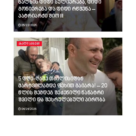
ხალხის დიდი სულიერება, დიდი
გონიერება და დიდი რწმენა –
პატრიარქი შიო III
05/22/2026
ᲐᲮᲐᲚᲘ ᲐᲛᲑᲔᲑᲘ
5 დღე-ღამე თბილისიდან
მარტვილამდე ფეხით გაიარა! – 20
წლის შემდეგ შეძენილი ნანატრი
შვილი და შესრულებული პირობა
04/24/2026