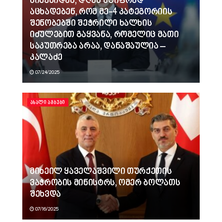
ბინებიდან, დღეს უტიფრად
აცხადებენ, რომ მე-4 კატეგორიის
შენობებში შეჭრილი ხალხის
იძულებით გაყვანა, რომელიც მათი
საკუთრება არაა, დანაშაულია –
კალაძე
07/24/2025
ᲐᲮᲐᲚᲘ ᲐᲛᲑᲔᲑᲘ
მიხეილ ყაველაშვილი თურქეთის
ვაჭრობის მინისტრს, ომერ ბოლათს
შეხვდა
07/16/2025