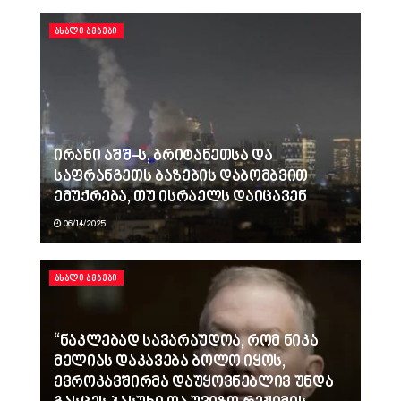
ᲐᲮᲐᲚᲘ ᲐᲛᲑᲔᲑᲘ
ირანი აშშ-ს, ბრიტანეთსა და
საფრანგეთს ბაზების დაბომბვით
ემუქრება, თუ ისრაელს დაიცავენ
06/14/2025
ᲐᲮᲐᲚᲘ ᲐᲛᲑᲔᲑᲘ
“ნაკლებად სავარაუდოა, რომ ნიკა
მელიას დაკავება ბოლო იყოს,
ევროკავშირმა დაუყოვნებლივ უნდა