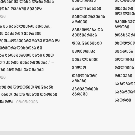
Ანალიტიკა
Კულტურ
გერასიმე ლანა ლატარიას
Ახალი Ამბები
Მთავარი
იდზე ოჯახში მივიდა
Მოვლენე
026
Გამოკითხვების
Არქივი
Მკითხვე
ა ეს სასულიერო პირები,
Ბლოგი
Განათლება Და
ს ტაძარში ვერავინ
Მეცნიერება
Მოგზაურ
ით–კლავიატურაზე წერა და
Დიპ.დაიჯესტი
Მსოფლი
ეტმორალისტობა ნუ
Ეკონომიკა
Პერსონა
ბა საოკუპაციო ხაზს იქით
Ექსკლუზივი
Პოლიტიკ
ი კერის შენარჩუნება.” –
Ვიდეო
Რელიგია
ზი ანდრია ჯაღმაიძე
Თბილისური
Რჩევები
026
Ამბები
Საზოგად
ში ტელეფონით დიდხანს
Კატეგორიის
Სამართა
Გარეშე
 გამო, ქალს ფეხში თრომბი
Სპორტი
08/05/2026
თარდა