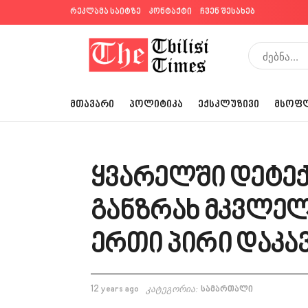
რეკლამა საიტზე
კონტაქტი
ჩვენ შესახებ
ᲛᲗᲐᲕᲐᲠᲘ
ᲞᲝᲚᲘᲢᲘᲙᲐ
ᲔᲥᲡᲙᲚᲣᲖᲘᲕᲘ
ᲛᲡᲝᲤ
ყვარელში დეტე
განზრახ მკვლე
ერთი პირი დაკა
12 years ago
კატეგორია:
სამართალი