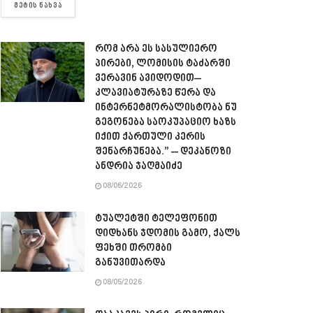
DETAILS
ᲛᲔᲢᲘᲡ ᲜᲐᲮᲕᲐ
რომ არა ეს სასულიერო
პირები, ლომისის ტაძარში
ვერავინ ავიდოდით–
კლავიატურაზე წერა და
ინტერნეტმორალისტობა ნუ
გეგონება საოკუპაციო ხაზს
იქით ქართული კერის
შენარჩუნება.” – დეკანოზი
ანდრია ჯაღმაიძე
08/06/2026
ტუალეტში ტელეფონით
დიდხანს ჯდომის გამო, ქალს
ფეხში თრომბი
განუვითარდა
08/05/2026