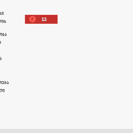
ა
ბი
13
ლის
ობა
ო
ა
ოება
ლი