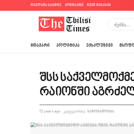
რეკლამა საიტზე
კონტაქტი
ჩვენ შესახებ
ᲛᲗᲐᲕᲐᲠᲘ
ᲞᲝᲚᲘᲢᲘᲙᲐ
ᲔᲥᲡᲙᲚᲣᲖᲘᲕᲘ
ᲛᲡᲝᲤ
შსს საქველმოქმ
რაიონში აგრძე
12 years ago
კატეგორია:
საზოგადოება