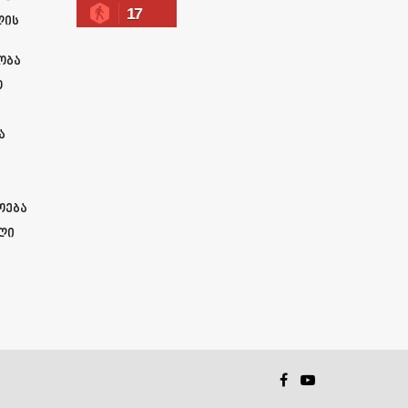
17
ლის
ობა
ო
ა
ოება
ლი