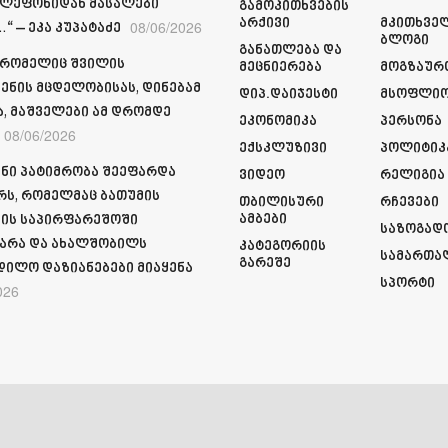
ელეფონიდან მასალები
Გამოკითხვების
Არქივი
Მკითხვე
08/06/2026
“ – ეკა კუპატაძე
Ბლოგი
Განათლება Და
 რომელიც შვილის
Მეცნიერება
Მოგზაურ
ენის მცდელობისას, დინებამ
Დიპ.დაიჯესტი
Მსოფლი
ა, მაშველები ამ დრომდე
Ეკონომიკა
Პერსონა
08/06/2026
Ექსკლუზივი
Პოლიტიკ
ნი პატიმრობა შეეფარდა
Ვიდეო
Რელიგია
რს, რომელმაც ბათუმის
Თბილისური
Რჩევები
Ამბები
ის საპირფარეშოში
Საზოგად
არა და ახალშობილს
Კატეგორიის
Სამართა
Გარეშე
დილო დაზიანებები მიაყენა
Სპორტი
026