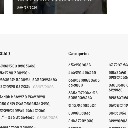
04/24/2026
ეები
Categories
Ანალიტიკა
Კულტურ
რომელიც მდინარე
Ახალი Ამბები
Მთავარი
ყალში შვილის
Მოვლენე
რჩენად შევიდა, მაშველებმა
Გამოკითხვების
Არქივი
Მკითხვე
08/07/2026
ვლილი იპოვეს
Ბლოგი
Განათლება Და
მნაძის სახლში ფარული
Მეცნიერება
Მოგზაურ
ენი იყო დამონტაჟებული,
Დიპ.დაიჯესტი
Მსოფლი
ელეფონიდან მასალები
Ეკონომიკა
Პერსონა
08/06/2026
“ – ეკა კუპატაძე
Ექსკლუზივი
Პოლიტიკ