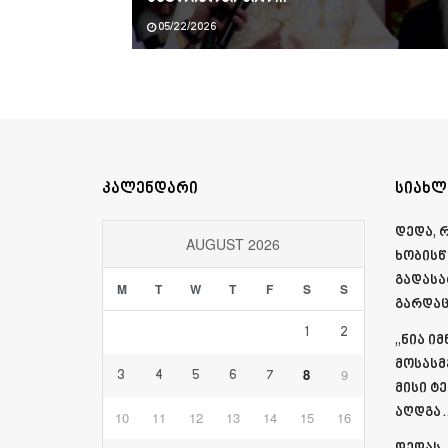
05/22/2026
კალენდარი
სიახლ
დედა, 
AUGUST 2026
ხობისწ
გადასა
M
T
W
T
F
S
S
გარდაც
1
2
„ნია ი
მოსასმ
8
9
3
4
5
6
7
მისი ტ
აღდგა…
10
11
12
13
14
15
16