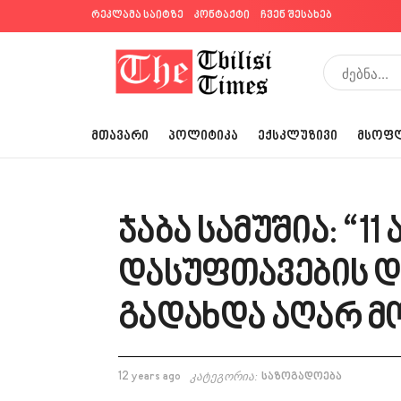
რეკლამა საიტზე
კონტაქტი
ჩვენ შესახებ
ᲛᲗᲐᲕᲐᲠᲘ
ᲞᲝᲚᲘᲢᲘᲙᲐ
ᲔᲥᲡᲙᲚᲣᲖᲘᲕᲘ
ᲛᲡᲝᲤ
ჯაბა სამუშია: “1
დასუფთავების დ
გადახდა აღარ მ
12 years ago
კატეგორია:
საზოგადოება