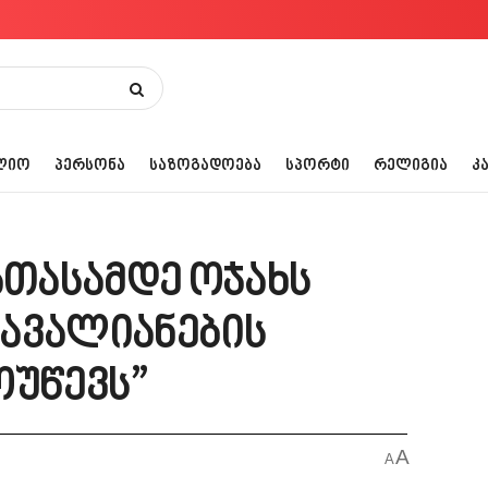
ᲚᲘᲝ
ᲞᲔᲠᲡᲝᲜᲐ
ᲡᲐᲖᲝᲒᲐᲓᲝᲔᲑᲐ
ᲡᲞᲝᲠᲢᲘ
ᲠᲔᲚᲘᲒᲘᲐ
Კ
1 ათასამდე ოჯახს
ავალიანების
ოუწევს”
A
A