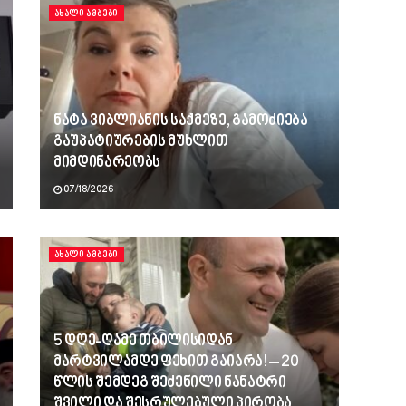
ᲐᲮᲐᲚᲘ ᲐᲛᲑᲔᲑᲘ
ნატა ვიბლიანის საქმეზე, გამოძიება
გაუპატიურების მუხლით
მიმდინარეობს
07/18/2026
ᲐᲮᲐᲚᲘ ᲐᲛᲑᲔᲑᲘ
5 დღე-ღამე თბილისიდან
მარტვილამდე ფეხით გაიარა! – 20
წლის შემდეგ შეძენილი ნანატრი
შვილი და შესრულებული პირობა