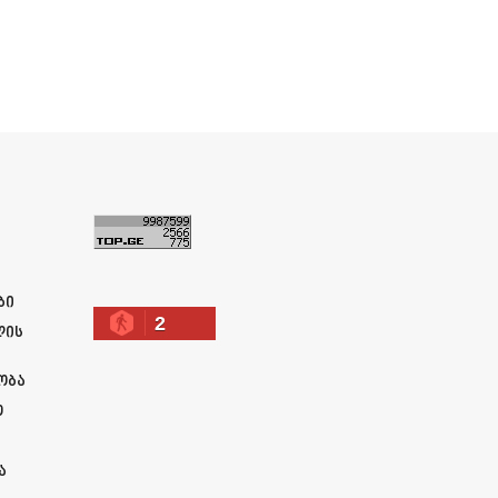
ა
ბი
2
ლის
ობა
ო
ა