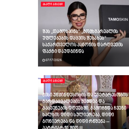
ᲐᲮᲐᲚᲘ ᲐᲛᲑᲔᲑᲘ
შპს „თამოსკინს“ „მომხმარებლის
უფლებების დაცვის შესახებ“
საქართველოს კანონის დარღვევის
ფაქტი დაუდგინდა
07/17/2026
ᲐᲮᲐᲚᲘ ᲐᲛᲑᲔᲑᲘ
მისი უწმინდესობის და უნეტარესობის
გარდაცვალების შემდეგ და
გასვენების დღეებში, გამოჩნდა ჩვენი
ხალხის დიდი სულიერება, დიდი
გონიერება და დიდი რწმენა –
პატრიარქი შიო III