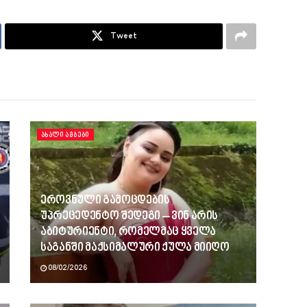
Tweet
ᲐᲮᲐᲚᲘ ᲐᲛᲑᲔᲑᲘ
ეროვნული გამოცდების
უპრეცედენტო შედეგი – ვინ არის
აბიტურიენტი, რომელმაც ყველა
საგანში მაქსიმალური ქულა მიიღო
08/02/2026