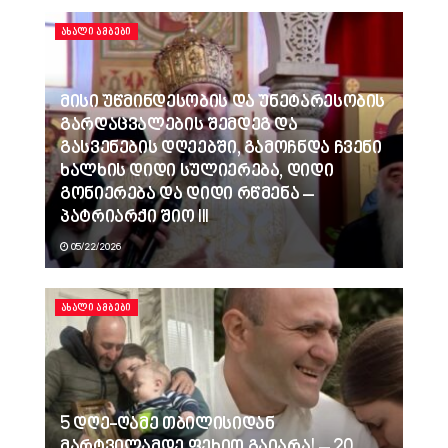
ᲐᲮᲐᲚᲘ ᲐᲛᲑᲔᲑᲘ
მისი უწმინდესობის და უნეტარესობის
გარდაცვალების შემდეგ და
გასვენების დღეებში, გამოჩნდა ჩვენი
ხალხის დიდი სულიერება, დიდი
გონიერება და დიდი რწმენა –
პატრიარქი შიო III
05/22/2026
ᲐᲮᲐᲚᲘ ᲐᲛᲑᲔᲑᲘ
5 დღე-ღამე თბილისიდან
მარტვილამდე ფეხით გაიარა! – 20