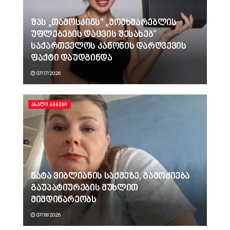
შპს „თამოსკინს“ „მომხმარებლის
უფლებების დაცვის შესახებ“
საქართველოს კანონის დარღვევის
ფაქტი დაუდგინდა
07/17/2026
ᲐᲮᲐᲚᲘ ᲐᲛᲑᲔᲑᲘ
ნატა ვიბლიანის საქმეზე, გამოძიება
გაუპატიურების მუხლით
მიმდინარეობს
07/18/2026