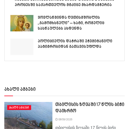
პროცესში საქართველოს მტკიცე მხარდამჭერია
ყოვლაწმინდა ღვთისმშობლის
„გამომხსნელი“ – ხატი, რომელიც
სასწაულებს ახდენდა
პოლიციელის დაჭრაში ეჭვმიტანილი
პატიმრობიდან გათავისუფლდა
ახალი ამბები
თბილისის ზღვაში 17 წლის ბიჭი
ᲐᲮᲐᲚᲘ ᲐᲛᲑᲔᲑᲘ
დაიხრჩო
08/09/2026
თბილისის ზღვაში 17 წლის ბიჭი