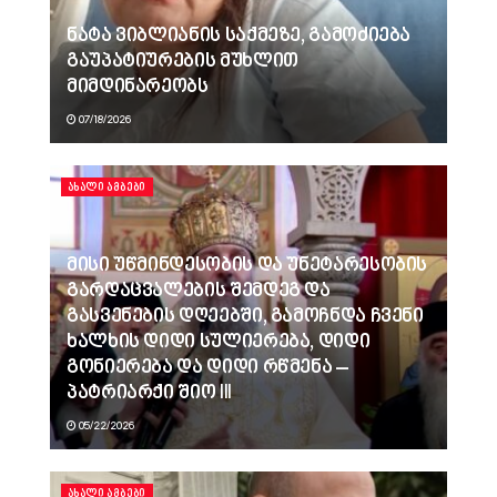
ნატა ვიბლიანის საქმეზე, გამოძიება
გაუპატიურების მუხლით
მიმდინარეობს
07/18/2026
ᲐᲮᲐᲚᲘ ᲐᲛᲑᲔᲑᲘ
მისი უწმინდესობის და უნეტარესობის
გარდაცვალების შემდეგ და
გასვენების დღეებში, გამოჩნდა ჩვენი
ხალხის დიდი სულიერება, დიდი
გონიერება და დიდი რწმენა –
პატრიარქი შიო III
05/22/2026
ᲐᲮᲐᲚᲘ ᲐᲛᲑᲔᲑᲘ