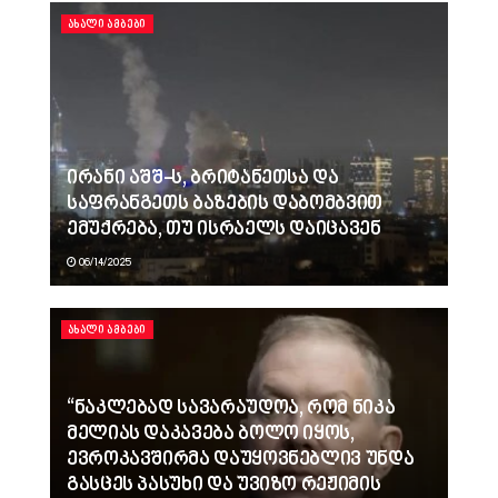
ᲐᲮᲐᲚᲘ ᲐᲛᲑᲔᲑᲘ
ირანი აშშ-ს, ბრიტანეთსა და
საფრანგეთს ბაზების დაბომბვით
ემუქრება, თუ ისრაელს დაიცავენ
06/14/2025
ᲐᲮᲐᲚᲘ ᲐᲛᲑᲔᲑᲘ
“ნაკლებად სავარაუდოა, რომ ნიკა
მელიას დაკავება ბოლო იყოს,
ევროკავშირმა დაუყოვნებლივ უნდა
გასცეს პასუხი და უვიზო რეჟიმის