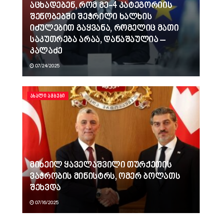
აცხადებენ, რომ მე-4 კატეგორიის
შენობებში შეჭრილი ხალხის
იძულებით გაყვანა, რომელიც მათი
საკუთრება არაა, დანაშაულია –
კალაძე
07/24/2025
ᲐᲮᲐᲚᲘ ᲐᲛᲑᲔᲑᲘ
მიხეილ ყაველაშვილი თურქეთის
ვაჭრობის მინისტრს, ომერ ბოლათს
შეხვდა
07/16/2025