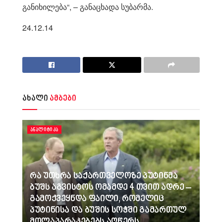
განიხილება“, – განაცხადა სუბარმა.
24.12.14
ახალი
ამბები
ᲐᲜᲐᲚᲘᲢᲘᲙᲐ
რა უთხრა საქართველოზე პუტინმა
ბუშს აგვისტოს ომამდე 4 თვით ადრე –
გამოქვეყნდა ფაილი, რომელიც
პუტინისა და ბუშის სოჭში გამართულ
მოლაპარაკებებს აღწერს