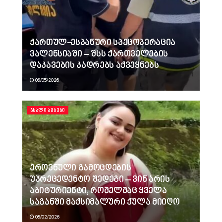
ქართულ-ესპანური სპეცოპერაცია
ვალენსიაში – შსს ქართველების
დაკავების კადრებს აქვეყნებს
08/05/2026
ᲐᲮᲐᲚᲘ ᲐᲛᲑᲔᲑᲘ
ეროვნული გამოცდების
უპრეცედენტო შედეგი – ვინ არის
აბიტურიენტი, რომელმაც ყველა
საგანში მაქსიმალური ქულა მიიღო
08/02/2026