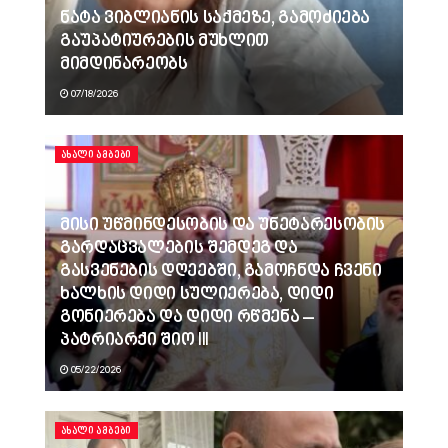
ნატა ვიბლიანის საქმეზე, გამოძიება
გაუპატიურების მუხლით
მიმდინარეობს
07/18/2026
ᲐᲮᲐᲚᲘ ᲐᲛᲑᲔᲑᲘ
მისი უწმინდესობის და უნეტარესობის
გარდაცვალების შემდეგ და
გასვენების დღეებში, გამოჩნდა ჩვენი
ხალხის დიდი სულიერება, დიდი
გონიერება და დიდი რწმენა –
პატრიარქი შიო III
05/22/2026
ᲐᲮᲐᲚᲘ ᲐᲛᲑᲔᲑᲘ