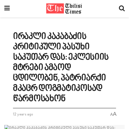
ირაკლი კაკაბაძის
კრიტიკული პასუხი
საკუთარ დას: ეკლესიის
მტრები ამაოდ
ცდილობენ, პატრიარქი
მკაცრ დოგმატიკოსად
წარმოსახონ
A
12 years ago
A