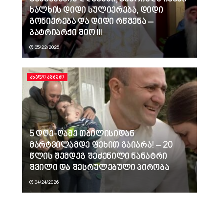
ხალხის დიდი სულიერება, დიდი
გონიერება და დიდი რწმენა –
პატრიარქი შიო III
05/22/2026
ᲐᲮᲐᲚᲘ ᲐᲛᲑᲔᲑᲘ
5 დღე-ღამე თბილისიდან
მარტვილამდე ფეხით გაიარა! – 20
წლის შემდეგ შეძენილი ნანატრი
შვილი და შესრულებული პირობა
04/24/2026