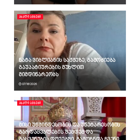
ᲐᲮᲐᲚᲘ ᲐᲛᲑᲔᲑᲘ
ნატა ვიბლიანის საქმეზე, გამოძიება
გაუპატიურების მუხლით
მიმდინარეობს
07/18/2026
ᲐᲮᲐᲚᲘ ᲐᲛᲑᲔᲑᲘ
მისი უწმინდესობის და უნეტარესობის
გარდაცვალების შემდეგ და
გასვენების დღეებში, გამოჩნდა ჩვენი