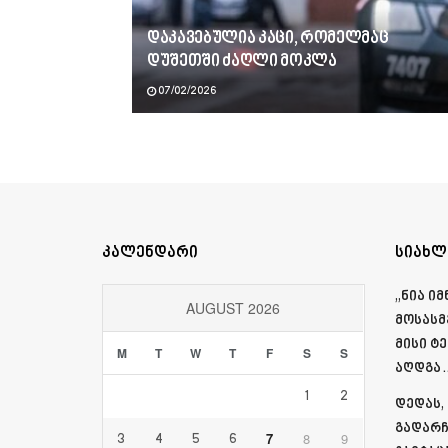
დაკავებულია კაცი, რომელმაც
დუშეთში ძაღლი მოკლა
07/02/2026
კალენდარი
სიახლ
„ნია ი
AUGUST 2026
მოსასმ
მისი ტ
M
T
W
T
F
S
S
აღდგა…
1
2
დედას,
გადარჩ
7
8
9
3
4
5
6