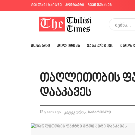
რეკლამა საიტზე
კონტაქტი
ჩვენ შესახებ
ᲛᲗᲐᲕᲐᲠᲘ
ᲞᲝᲚᲘᲢᲘᲙᲐ
ᲔᲥᲡᲙᲚᲣᲖᲘᲕᲘ
ᲛᲡᲝᲤ
თაღლითობის ფა
დააკავეს
12 years ago
კატეგორია:
სამართალი