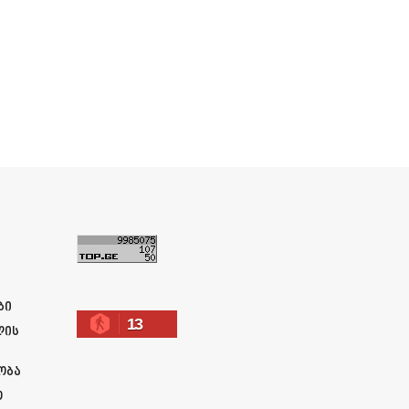
ა
ბი
13
ლის
ობა
ო