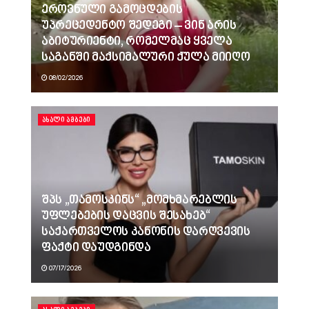
ეროვნული გამოცდების
უპრეცედენტო შედეგი – ვინ არის
აბიტურიენტი, რომელმაც ყველა
საგანში მაქსიმალური ქულა მიიღო
08/02/2026
ᲐᲮᲐᲚᲘ ᲐᲛᲑᲔᲑᲘ
შპს „თამოსკინს“ „მომხმარებლის
უფლებების დაცვის შესახებ“
საქართველოს კანონის დარღვევის
ფაქტი დაუდგინდა
07/17/2026