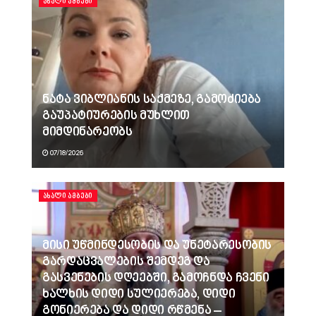
ᲐᲮᲐᲚᲘ ᲐᲛᲑᲔᲑᲘ
ნატა ვიბლიანის საქმეზე, გამოძიება
გაუპატიურების მუხლით
მიმდინარეობს
07/18/2026
ᲐᲮᲐᲚᲘ ᲐᲛᲑᲔᲑᲘ
მისი უწმინდესობის და უნეტარესობის
გარდაცვალების შემდეგ და
გასვენების დღეებში, გამოჩნდა ჩვენი
ხალხის დიდი სულიერება, დიდი
გონიერება და დიდი რწმენა –