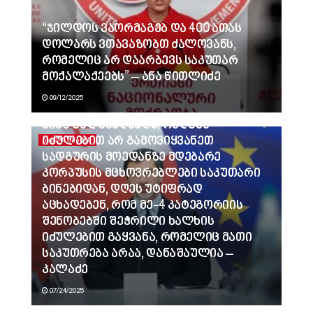
“ჯილდოს ვაორმაგებ და 400 ათას
დოლარს ვთავაზობთ ძალოვანს,
რომელიც არ დაარბევს საკუთარ
მოქალაქეებს” – ანა წითლიძე
09/12/2025
ვინც გვლანძღავდა, რადგან
იძულებით არ გამოვიყვანეთ
ᲐᲮᲐᲚᲘ ᲐᲛᲑᲔᲑᲘ
სადგურის მოედანზე მდებარე
კორპუსის მცხოვრებლები საკუთარი
ბინებიდან, დღეს უტიფრად
აცხადებენ, რომ მე-4 კატეგორიის
შენობებში შეჭრილი ხალხის
იძულებით გაყვანა, რომელიც მათი
საკუთრება არაა, დანაშაულია –
კალაძე
07/24/2025