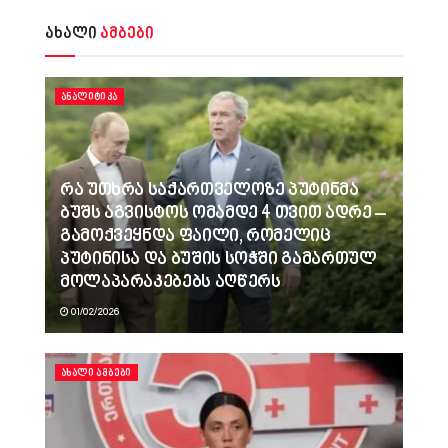
ახალი
ამბები
ᲐᲜᲐᲚᲘᲢᲘᲙᲐ
რა უთხრა საქართველოზე პუტინმა
ბუშს აგვისტოს ომამდე 4 თვით ადრე –
გამოქვეყნდა ფაილი, რომელიც
პუტინისა და ბუშის სოჭში გამართულ
მოლაპარაკებებს აღწერს
01/02/2026
ᲐᲮᲐᲚᲘ ᲐᲛᲑᲔᲑᲘ