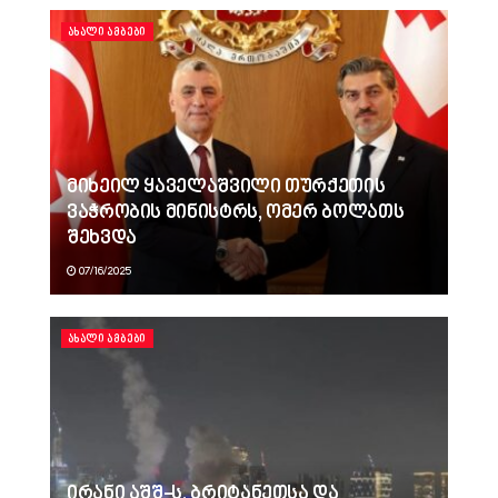
ᲐᲮᲐᲚᲘ ᲐᲛᲑᲔᲑᲘ
მიხეილ ყაველაშვილი თურქეთის
ვაჭრობის მინისტრს, ომერ ბოლათს
შეხვდა
07/16/2025
ᲐᲮᲐᲚᲘ ᲐᲛᲑᲔᲑᲘ
ირანი აშშ-ს, ბრიტანეთსა და