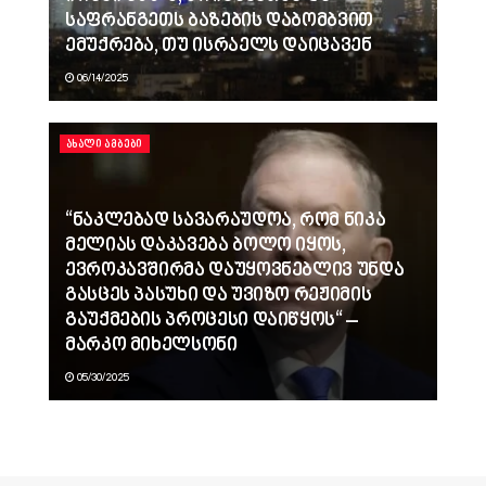
საფრანგეთს ბაზების დაბომბვით
ემუქრება, თუ ისრაელს დაიცავენ
06/14/2025
ᲐᲮᲐᲚᲘ ᲐᲛᲑᲔᲑᲘ
“ნაკლებად სავარაუდოა, რომ ნიკა
მელიას დაკავება ბოლო იყოს,
ევროკავშირმა დაუყოვნებლივ უნდა
გასცეს პასუხი და უვიზო რეჟიმის
გაუქმების პროცესი დაიწყოს“ –
მარკო მიხელსონი
05/30/2025