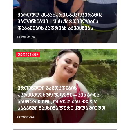
ქართულ-ესპანური სპეცოპერაცია
ვალენსიაში – შსს ქართველების
დაკავების კადრებს აქვეყნებს
08/05/2026
ᲐᲮᲐᲚᲘ ᲐᲛᲑᲔᲑᲘ
ეროვნული გამოცდების
უპრეცედენტო შედეგი – ვინ არის
აბიტურიენტი, რომელმაც ყველა
საგანში მაქსიმალური ქულა მიიღო
08/02/2026