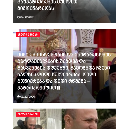
გაუპატიურების მუხლით
მიმდინარეობს
07/18/2026
ᲐᲮᲐᲚᲘ ᲐᲛᲑᲔᲑᲘ
მისი უწმინდესობის და უნეტარესობის
გარდაცვალების შემდეგ და
გასვენების დღეებში, გამოჩნდა ჩვენი
ხალხის დიდი სულიერება, დიდი
გონიერება და დიდი რწმენა –
პატრიარქი შიო III
05/22/2026
ᲐᲮᲐᲚᲘ ᲐᲛᲑᲔᲑᲘ