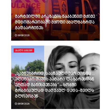
მარტვილში კრაზანის ნაკბენით მძიმე
მდგომარეობაში მყოფი ახალგაზრდა
გადაარჩინეს
08/08/2026
ᲐᲮᲐᲚᲘ ᲐᲛᲑᲔᲑᲘ
„სამწუხაროდ, სასწაული ვერ მოხდა…
ელენიკო თავის პატარა ლაზარესთან
ერთად განისვენებს“ – ხობში
ტრაგიკულად დაღუპულ დედა-შვილს
გლოვობენ
08/08/2026