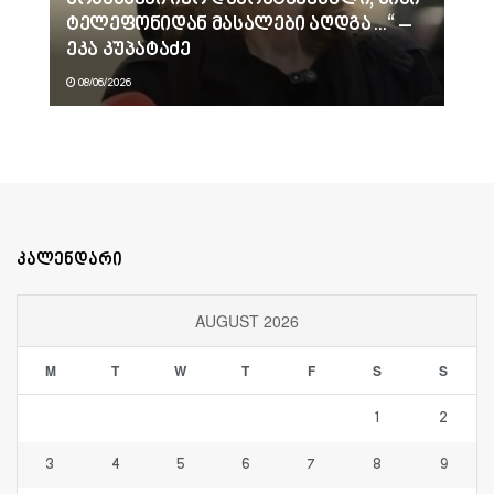
მოსასმენი იყო დამონტაჟებული, მისი
ტელეფონიდან მასალები აღდგა…“ –
ეკა კუპატაძე
08/06/2026
კალენდარი
AUGUST 2026
M
T
W
T
F
S
S
1
2
3
4
5
6
7
8
9