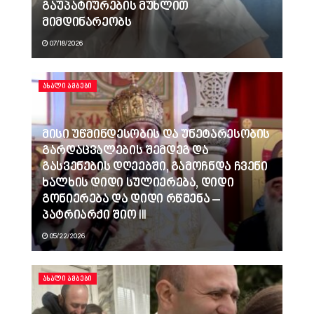
გაუპატიურების მუხლით
მიმდინარეობს
07/18/2026
ᲐᲮᲐᲚᲘ ᲐᲛᲑᲔᲑᲘ
მისი უწმინდესობის და უნეტარესობის
გარდაცვალების შემდეგ და
გასვენების დღეებში, გამოჩნდა ჩვენი
ხალხის დიდი სულიერება, დიდი
გონიერება და დიდი რწმენა –
პატრიარქი შიო III
05/22/2026
ᲐᲮᲐᲚᲘ ᲐᲛᲑᲔᲑᲘ