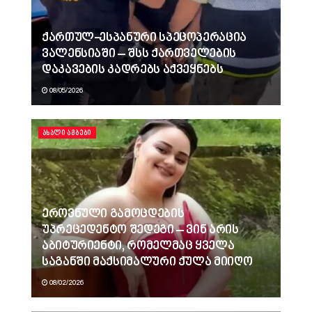
ქართულ-ესპანური სპეცოპერაცია
ვალენსიაში – შსს ქართველების
დაკავების კადრებს აქვეყნებს
08/05/2026
ᲐᲮᲐᲚᲘ ᲐᲛᲑᲔᲑᲘ
ეროვნული გამოცდების
უპრეცედენტო შედეგი – ვინ არის
აბიტურიენტი, რომელმაც ყველა
საგანში მაქსიმალური ქულა მიიღო
08/02/2026