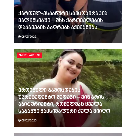
ქართულ-ესპანური სპეცოპერაცია
ვალენსიაში – შსს ქართველების
დაკავების კადრებს აქვეყნებს
08/05/2026
ᲐᲮᲐᲚᲘ ᲐᲛᲑᲔᲑᲘ
ეროვნული გამოცდების
უპრეცედენტო შედეგი – ვინ არის
აბიტურიენტი, რომელმაც ყველა
საგანში მაქსიმალური ქულა მიიღო
08/02/2026