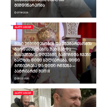
გაუპატიურების მუხლით
მიმდინარეობს
07/18/2026
ᲐᲮᲐᲚᲘ ᲐᲛᲑᲔᲑᲘ
მისი უწმინდესობის და უნეტარესობის
გარდაცვალების შემდეგ და
გასვენების დღეებში, გამოჩნდა ჩვენი
ხალხის დიდი სულიერება, დიდი
გონიერება და დიდი რწმენა –
პატრიარქი შიო III
05/22/2026
ᲐᲮᲐᲚᲘ ᲐᲛᲑᲔᲑᲘ