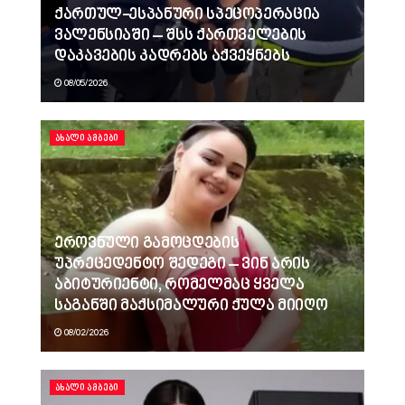
ქართულ-ესპანური სპეცოპერაცია
ვალენსიაში – შსს ქართველების
დაკავების კადრებს აქვეყნებს
08/05/2026
ᲐᲮᲐᲚᲘ ᲐᲛᲑᲔᲑᲘ
ეროვნული გამოცდების
უპრეცედენტო შედეგი – ვინ არის
აბიტურიენტი, რომელმაც ყველა
საგანში მაქსიმალური ქულა მიიღო
08/02/2026
ᲐᲮᲐᲚᲘ ᲐᲛᲑᲔᲑᲘ