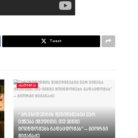
Tweet
ᲐᲜᲐᲚᲘᲢᲘᲙᲐ
“პრეზიდენტის შენიშვნებიც ვერ
იქნება ქმედითი, თუ ვინმე
მოინდომებს გადაცდომას” – გიორგი
მიქანაძე