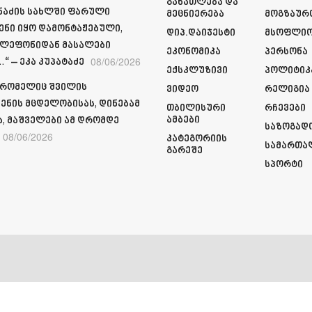
Განათლება Და
მნაძის სახლში ფარული
Მეცნიერება
Მოგზაურ
ენი იყო დამონტაჟებული,
Დიპ.დაიჯესტი
Მსოფლი
ელეფონიდან მასალები
Ეკონომიკა
Პერსონა
08/06/2026
“ – ეკა კუპატაძე
Ექსკლუზივი
Პოლიტიკ
 რომელიც შვილის
Ვიდეო
Რელიგია
ენის მცდელობისას, დინებამ
Თბილისური
Რჩევები
Ამბები
ა, მაშველები ამ დრომდე
Საზოგად
08/06/2026
Კატეგორიის
Სამართა
Გარეშე
Სპორტი