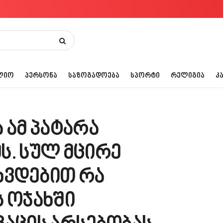
ᲚᲘᲝ
ᲞᲔᲠᲡᲝᲜᲐ
ᲡᲐᲖᲝᲒᲐᲓᲝᲔᲑᲐ
ᲡᲞᲝᲠᲢᲘ
ᲠᲔᲚᲘᲒᲘᲐ
Კ
ა ამ პატარა
ს. სულ მცირე
ხვდებით რა
ს ოჯახში