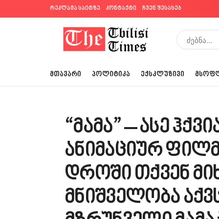
რეკლამა საიტზე
კონტაქტი
ჩვენ შესახებ
ᲛᲗᲐᲕᲐᲠᲘ
ᲞᲝᲚᲘᲢᲘᲙᲐ
ᲔᲥᲡᲙᲚᲣᲖᲘᲕᲘ
ᲛᲡᲝᲤ
“მამა” – ასე ჰქვი
ანიმაციურ ფილმ
დროში თქვენ მი
მნიშველობა აქვ