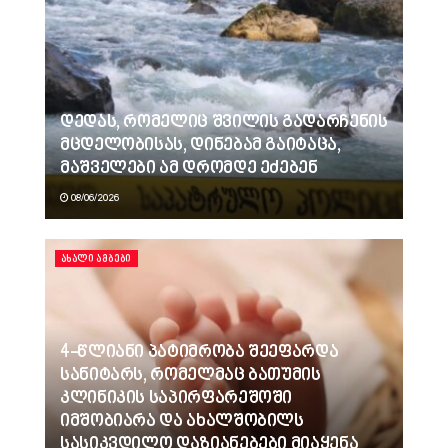
დედას, რომელიც შვილის გადარჩენის
მცდელობისას, დინებამ გაიტაცა,
მაშველები ამ დრომდე ეძებენ
08/06/2026
ᲐᲮᲐᲚᲘ ᲐᲛᲑᲔᲑᲘ
4-წლიანი პატიმრობა შეეფარდა
სანიტარს, რომელმაც ბათუმის
კლინიკის საპირფარეშოში
იმშობიარა და ახალშობილს
სასიკვდილო დაზიანებები მიაყენა