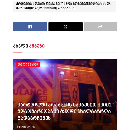
ქრთამის აღების ფაქტზე "იაკობ გოგებაშვილის სახლ-
მუზეუმის" დირექტორი დააკავეს
ახალი
ამბები
ᲐᲮᲐᲚᲘ ᲐᲛᲑᲔᲑᲘ
მარტვილში კრაზანის ნაკბენით მძიმე
მდგომარეობაში მყოფი ახალგაზრდა
გადაარჩინეს
08/08/2026