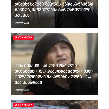
ხობისწყალში შვილის გადასარჩენად
შევიდა, მაშველებმა გარდაცვლილი
იპოვეს
08/07/2026
ᲐᲮᲐᲚᲘ ᲐᲛᲑᲔᲑᲘ
„ნია იმნაძის სახლში ფარული
მოსასმენი იყო დამონტაჟებული, მისი
ტელეფონიდან მასალები აღდგა…“ –
ეკა კუპატაძე
08/06/2026
ᲐᲮᲐᲚᲘ ᲐᲛᲑᲔᲑᲘ