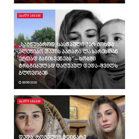
ᲐᲮᲐᲚᲘ ᲐᲛᲑᲔᲑᲘ
„სამწუხაროდ, სასწაული ვერ მოხდა…
ელენიკო თავის პატარა ლაზარესთან
ერთად განისვენებს“ – ხობში
ტრაგიკულად დაღუპულ დედა-შვილს
გლოვობენ
08/08/2026
ᲐᲮᲐᲚᲘ ᲐᲛᲑᲔᲑᲘ
დედა, რომელიც მდინარე