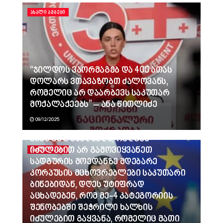
ᲐᲮᲐᲚᲘ ᲐᲛᲑᲔᲑᲘ
“ჯილდოს ვაორმაგებ და 400 ათას
დოლარს ვთავაზობთ ძალოვანს,
რომელიც არ დაარბევს საკუთარ
მოქალაქეებს” – ანა წითლიძე
09/12/2025
ვინც გვლანძღავდა, რადგან
იძულებით არ გამოვიყვანეთ
ᲐᲮᲐᲚᲘ ᲐᲛᲑᲔᲑᲘ
სადგურის მოედანზე მდებარე
კორპუსის მცხოვრებლები საკუთარი
ბინებიდან, დღეს უტიფრად
აცხადებენ, რომ მე-4 კატეგორიის
შენობებში შეჭრილი ხალხის
იძულებით გაყვანა, რომელიც მათი