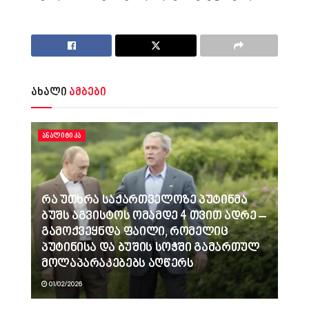
ახალი
ამბები
ᲐᲜᲐᲚᲘᲢᲘᲙᲐ
რა უთხრა საქართველოზე პუტინმა
ბუშს აგვისტოს ომამდე 4 თვით ადრე –
გამოქვეყნდა ფაილი, რომელიც
პუტინისა და ბუშის სოჭში გამართულ
მოლაპარაკებებს აღწერს
01/02/2026