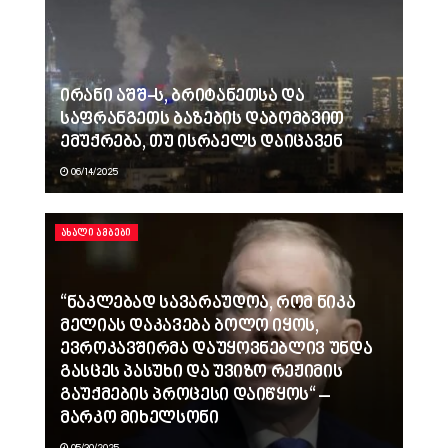
ირანი აშშ-ს, ბრიტანეთსა და
საფრანგეთს ბაზების დაბომბვით
ემუქრება, თუ ისრაელს დაიცავენ
06/14/2025
ᲐᲮᲐᲚᲘ ᲐᲛᲑᲔᲑᲘ
“ნაკლებად სავარაუდოა, რომ ნიკა
მელიას დაკავება ბოლო იყოს,
ევროკავშირმა დაუყოვნებლივ უნდა
გასცეს პასუხი და უვიზო რეჟიმის
გაუქმების პროცესი დაიწყოს“ –
მარკო მიხელსონი