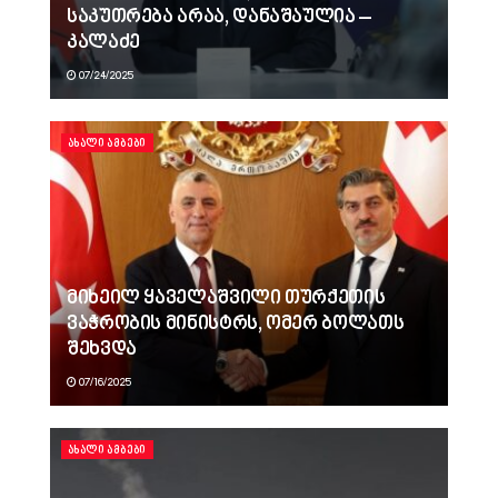
საკუთრება არაა, დანაშაულია –
კალაძე
07/24/2025
ᲐᲮᲐᲚᲘ ᲐᲛᲑᲔᲑᲘ
მიხეილ ყაველაშვილი თურქეთის
ვაჭრობის მინისტრს, ომერ ბოლათს
შეხვდა
07/16/2025
ᲐᲮᲐᲚᲘ ᲐᲛᲑᲔᲑᲘ