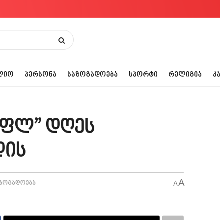
ᲚᲘᲝ
ᲞᲔᲠᲡᲝᲜᲐ
ᲡᲐᲖᲝᲒᲐᲓᲝᲔᲑᲐ
ᲡᲞᲝᲠᲢᲘ
ᲠᲔᲚᲘᲒᲘᲐ
Კ
რფლ” დღეს
დის
A
ზოგადოება
A