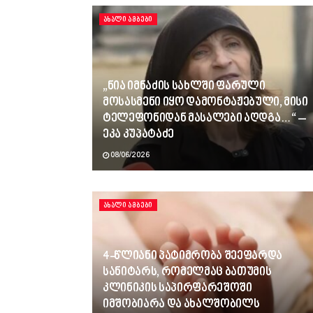
ᲐᲮᲐᲚᲘ ᲐᲛᲑᲔᲑᲘ
„ნია იმნაძის სახლში ფარული
მოსასმენი იყო დამონტაჟებული, მისი
ტელეფონიდან მასალები აღდგა…“ –
ეკა კუპატაძე
08/06/2026
ᲐᲮᲐᲚᲘ ᲐᲛᲑᲔᲑᲘ
4-წლიანი პატიმრობა შეეფარდა
სანიტარს, რომელმაც ბათუმის
კლინიკის საპირფარეშოში
იმშობიარა და ახალშობილს