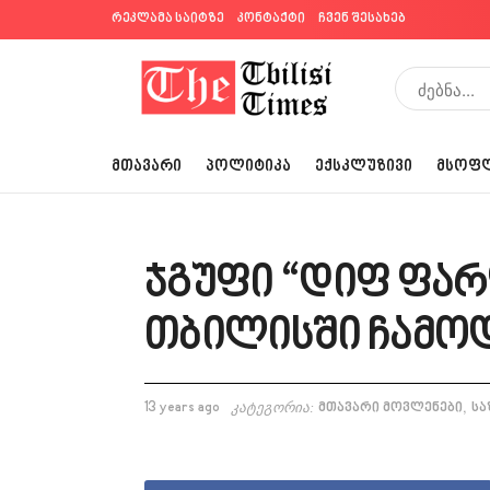
რეკლამა საიტზე
კონტაქტი
ჩვენ შესახებ
ᲛᲗᲐᲕᲐᲠᲘ
ᲞᲝᲚᲘᲢᲘᲙᲐ
ᲔᲥᲡᲙᲚᲣᲖᲘᲕᲘ
ᲛᲡᲝᲤ
ჯგუფი “დიფ ფა
თბილისში ჩამო
,
13 years ago
კატეგორია:
მთავარი მოვლენები
სა