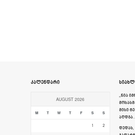
კალენდარი
სიახლ
„ნია ი
AUGUST 2026
მოსასმ
მისი ტ
M
T
W
T
F
S
S
აღდგა…
1
2
დედას,