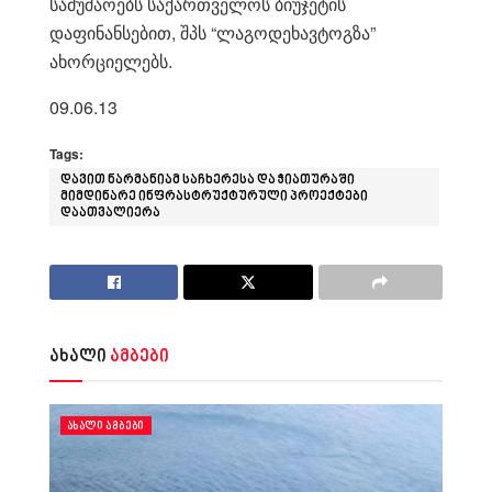
სამუშაოებს საქართველოს ბიუჯეტის
დაფინანსებით, შპს “ლაგოდეხავტოგზა”
ახორციელებს.
09.06.13
Tags:
დავით ნარმანიამ საჩხერესა და ჭიათურაში
მიმდინარე ინფრასტრუქტურული პროექტები
დაათვალიერა
ახალი
ამბები
ᲐᲮᲐᲚᲘ ᲐᲛᲑᲔᲑᲘ