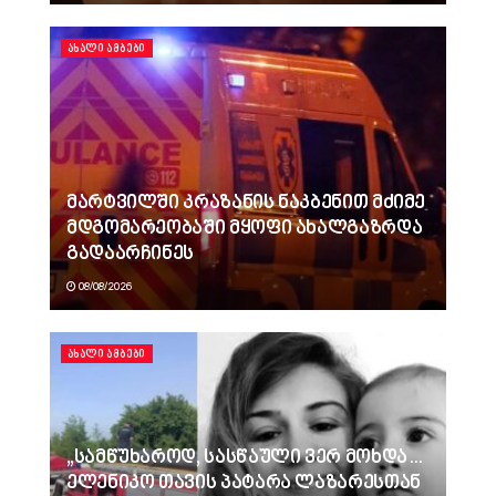
ᲐᲮᲐᲚᲘ ᲐᲛᲑᲔᲑᲘ
მარტვილში კრაზანის ნაკბენით მძიმე
მდგომარეობაში მყოფი ახალგაზრდა
გადაარჩინეს
08/08/2026
ᲐᲮᲐᲚᲘ ᲐᲛᲑᲔᲑᲘ
„სამწუხაროდ, სასწაული ვერ მოხდა…
ელენიკო თავის პატარა ლაზარესთან