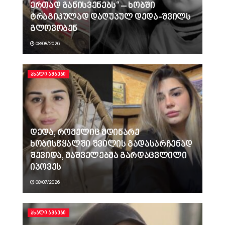
ერთად განისვენებს“ – ხობში
ტრაგიკულად დაღუპულ დედა-შვილს
გლოვობენ
08/08/2026
ᲐᲮᲐᲚᲘ ᲐᲛᲑᲔᲑᲘ
დედა, რომელიც მდინარე
ხობისწყალში შვილის გადასარჩენად
შევიდა, მაშველებმა გარდაცვლილი
იპოვეს
08/07/2026
ᲐᲮᲐᲚᲘ ᲐᲛᲑᲔᲑᲘ