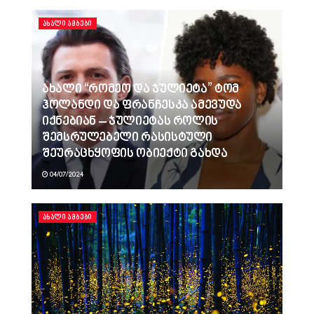
ᲐᲮᲐᲚᲘ ᲐᲛᲑᲔᲑᲘ
ახალი “რომეო და ჯულიეტა” ტომ
ჰოლანდი და ფრანჩესკა ამევუდა
იქნებიან – ჯულიეტას როლის
შემსრულებელი რასისტული
შეურაცხყოფის ობიექტი გახდა
04/07/2024
ᲐᲮᲐᲚᲘ ᲐᲛᲑᲔᲑᲘ