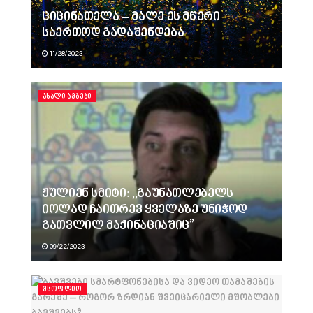
ციცინათელა – მალე ეს მწერი
საერთოდ გადაშენდება
11/28/2023
ᲐᲮᲐᲚᲘ ᲐᲛᲑᲔᲑᲘ
ჟულიენ სმიტი: ,,გაუნათლებელს
იოლად ჩაითრევ ყველაზე უნიჭოდ
გათვლილ მაქინაციაშიც”
09/22/2023
ᲛᲡᲝᲤᲚᲘᲝ