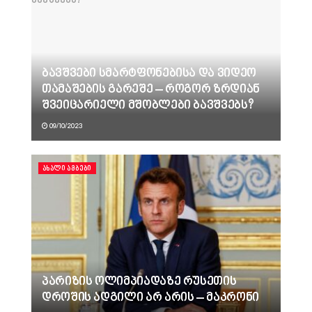
ბავშვები სმარტფონებისა და ვიდეო
თამაშების გარეშე – როგორ ზრდიან
შვეიცარიელი მშობლები ბავშვებს?
09/10/2023
ᲐᲮᲐᲚᲘ ᲐᲛᲑᲔᲑᲘ
პარიზის ოლიმპიადაზე რუსეთის
დროშის ადგილი არ არის – მაკრონი