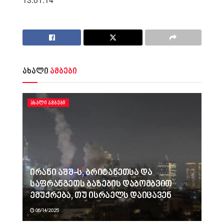
ახალი
ამბები
ᲐᲮᲐᲚᲘ ᲐᲛᲑᲔᲑᲘ
ირანი აშშ-ს, ბრიტანეთსა და
საფრანგეთს ბაზების დაბომბვით
ემუქრება, თუ ისრაელს დაიცავენ
06/14/2025