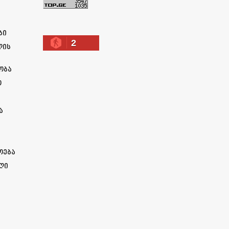
ა
ბი
2
ლის
ობა
ო
ა
ოება
ლი