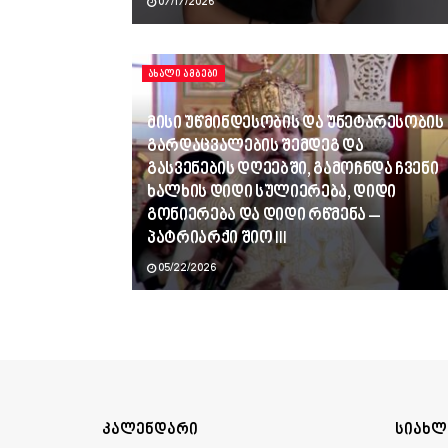
07/17/2026
ᲐᲮᲐᲚᲘ ᲐᲛᲑᲔᲑᲘ
მისი უწმინდესობის და უნეტარესობის
გარდაცვალების შემდეგ და
გასვენების დღეებში, გამოჩნდა ჩვენი
ხალხის დიდი სულიერება, დიდი
გონიერება და დიდი რწმენა –
პატრიარქი შიო III
05/22/2026
კალენდარი
სიახლ