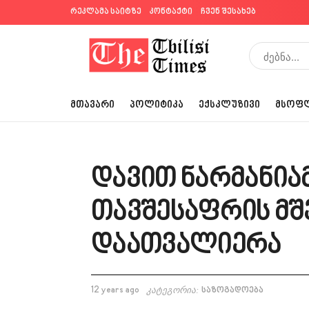
რეკლამა საიტზე
კონტაქტი
ჩვენ შესახებ
ᲛᲗᲐᲕᲐᲠᲘ
ᲞᲝᲚᲘᲢᲘᲙᲐ
ᲔᲥᲡᲙᲚᲣᲖᲘᲕᲘ
ᲛᲡᲝᲤ
დავით ნარმანია
თავშესაფრის მ
დაათვალიერა
12 years ago
კატეგორია:
საზოგადოება