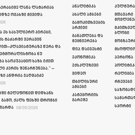
Ანალიტიკა
Კულტურ
გერასიმე ლანა ლატარიას
Ახალი Ამბები
Მთავარი
იდზე ოჯახში მივიდა
Მოვლენე
026
Გამოკითხვების
Არქივი
Მკითხვე
ა ეს სასულიერო პირები,
Ბლოგი
Განათლება Და
ს ტაძარში ვერავინ
Მეცნიერება
Მოგზაურ
ით–კლავიატურაზე წერა და
Დიპ.დაიჯესტი
Მსოფლი
ეტმორალისტობა ნუ
Ეკონომიკა
Პერსონა
ბა საოკუპაციო ხაზს იქით
Ექსკლუზივი
Პოლიტიკ
ი კერის შენარჩუნება.” –
Ვიდეო
Რელიგია
ზი ანდრია ჯაღმაიძე
Თბილისური
Რჩევები
026
Ამბები
Საზოგად
ში ტელეფონით დიდხანს
Კატეგორიის
Სამართა
Გარეშე
 გამო, ქალს ფეხში თრომბი
Სპორტი
08/05/2026
თარდა