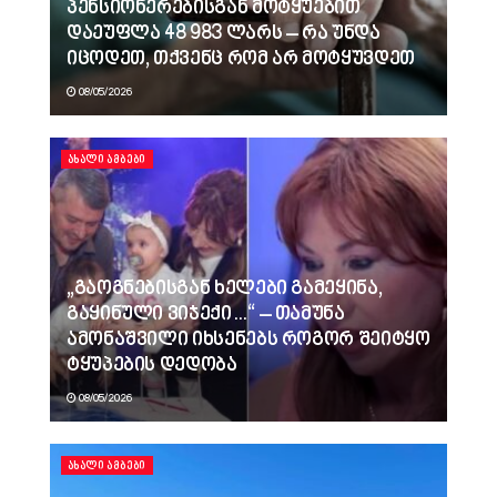
პენსიონერებისგან მოტყუებით
დაეუფლა 48 983 ლარს – რა უნდა
იცოდეთ, თქვენც რომ არ მოტყუვდეთ
08/05/2026
ᲐᲮᲐᲚᲘ ᲐᲛᲑᲔᲑᲘ
„გაოგნებისგან ხელები გამეყინა,
გაყინული ვიჯექი…“ – თამუნა
ამონაშვილი იხსენებს როგორ შეიტყო
ტყუპების დედობა
08/05/2026
ᲐᲮᲐᲚᲘ ᲐᲛᲑᲔᲑᲘ