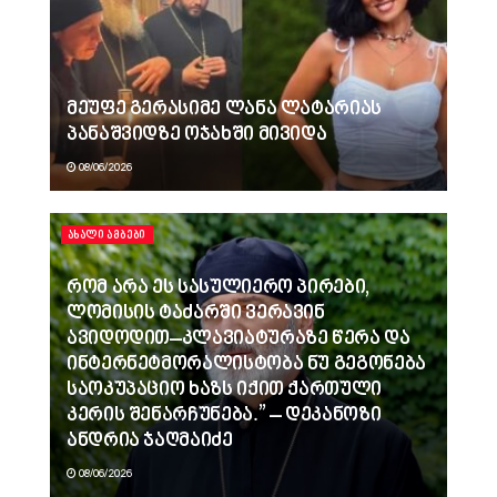
მეუფე გერასიმე ლანა ლატარიას
პანაშვიდზე ოჯახში მივიდა
08/06/2026
ᲐᲮᲐᲚᲘ ᲐᲛᲑᲔᲑᲘ
რომ არა ეს სასულიერო პირები,
ლომისის ტაძარში ვერავინ
ავიდოდით–კლავიატურაზე წერა და
ინტერნეტმორალისტობა ნუ გეგონება
საოკუპაციო ხაზს იქით ქართული
კერის შენარჩუნება.” – დეკანოზი
ანდრია ჯაღმაიძე
08/06/2026