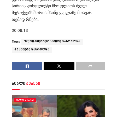
სირიის კონფლიქტი მსოფლიოს ძველ
მეტოქეებს შორის მაინც ყველაზე მთავარ
თემად რჩება.
20.06.13
Tags:
"დიდი რვიანის" სამიტი დასრულდა
G8 სამიტი დასრულდა
ახალი
ამბები
ᲐᲮᲐᲚᲘ ᲐᲛᲑᲔᲑᲘ