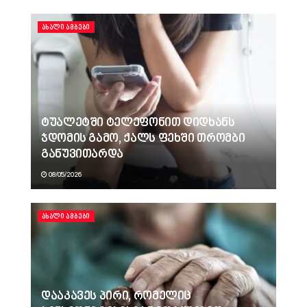
ᲐᲮᲐᲚᲘ ᲐᲛᲑᲔᲑᲘ
ტუალეტში ტელეფონით დიდხანს
ჯდომის გამო, ქალს ფეხში თრომბი
განუვითარდა
08/05/2026
ᲐᲮᲐᲚᲘ ᲐᲛᲑᲔᲑᲘ
დააკავეს პირი, რომელიც