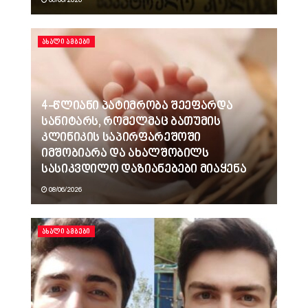
ᲐᲮᲐᲚᲘ ᲐᲛᲑᲔᲑᲘ
4-წლიანი პატიმრობა შეეფარდა
სანიტარს, რომელმაც ბათუმის
კლინიკის საპირფარეშოში
იმშობიარა და ახალშობილს
სასიკვდილო დაზიანებები მიაყენა
08/06/2026
ᲐᲮᲐᲚᲘ ᲐᲛᲑᲔᲑᲘ