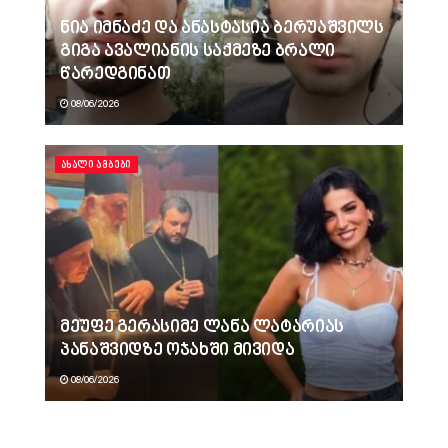
ნია იმნაძე და ანასტასია ბერუაშვილს
გიგა ავალიანის საქმეზე ბრალი
წარედგინათ
08/06/2026
ᲐᲮᲐᲚᲘ ᲐᲛᲑᲔᲑᲘ
მეუფე გერასიმე ლანა ლატარიას
პანაშვიდზე ოჯახში მივიდა
08/06/2026