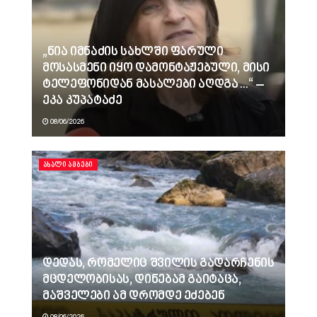
„ნია იმნაძის სახლში ფარული
მოსასმენი იყო დამონტაჟებული, მისი
ტელეფონიდან მასალები აღდგა…“ –
ეკა კუპატაძე
08/06/2026
ᲐᲮᲐᲚᲘ ᲐᲛᲑᲔᲑᲘ
დედას, რომელიც შვილის გადარჩენის
მცდელობისას, დინებამ გაიტაცა,
მაშველები ამ დრომდე ეძებენ
08/06/2026