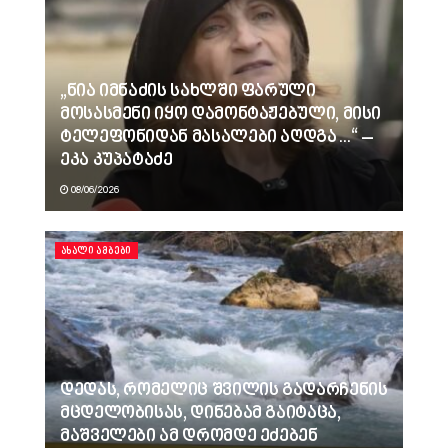
„ნია იმნაძის სახლში ფარული
მოსასმენი იყო დამონტაჟებული, მისი
ტელეფონიდან მასალები აღდგა…“ –
ეკა კუპატაძე
08/06/2026
ᲐᲮᲐᲚᲘ ᲐᲛᲑᲔᲑᲘ
დედას, რომელიც შვილის გადარჩენის
მცდელობისას, დინებამ გაიტაცა,
მაშველები ამ დრომდე ეძებენ