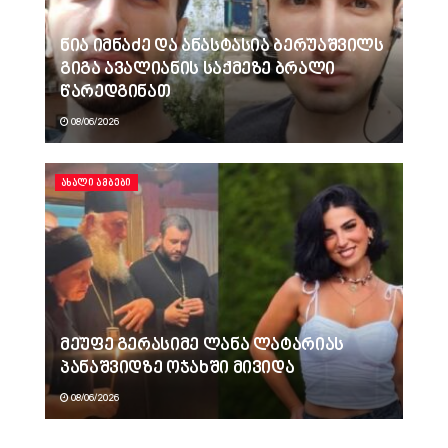
ნია იმნაძე და ანასტასია ბერუაშვილს
გიგა ავალიანის საქმეზე ბრალი
წარედგინათ
08/06/2026
ᲐᲮᲐᲚᲘ ᲐᲛᲑᲔᲑᲘ
მეუფე გერასიმე ლანა ლატარიას
პანაშვიდზე ოჯახში მივიდა
08/06/2026