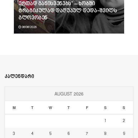
ერთად განისვენებს“ – ხობში
ტრაგიკულად დაღუპულ დედა-შვილს
გლოვობენ
08/08/2026
კალენდარი
AUGUST 2026
M
T
W
T
F
S
S
1
2
3
4
5
6
7
8
9