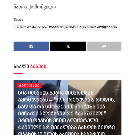
ნათია ქომოშვილი
Tags:
დღეს აშშ-ი 237-ე დამოუკიდებლობის დღეს აღნიშნავს
ახალი
ამბები
ᲐᲮᲐᲚᲘ ᲐᲛᲑᲔᲑᲘ
ნია იმნაძის ბებია მიმართვას
ავრცელებს – “კონკრეტულად როდის,
სად და რა სიტყვებით წააქეზა ნია
იმნაძემ ალექსანდრე გაბაშვილი?
ერთი ოჯახის ენით აღუწერელი
ტკივილი არ შეიძლება გახდეს მეორე
ოჯახის 16 წლის ბავშვის საჯაროდ