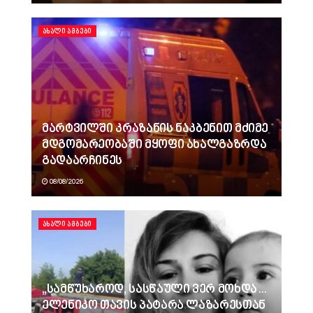
ᲐᲮᲐᲚᲘ ᲐᲛᲑᲔᲑᲘ
მარტვილში კრაზანის ნაკბენით მძიმე
მდგომარეობაში მყოფი ახალგაზრდა
გადაარჩინეს
08/08/2026
ᲐᲮᲐᲚᲘ ᲐᲛᲑᲔᲑᲘ
„სამწუხაროდ, სასწაული ვერ მოხდა…
ელენიკო თავის პატარა ლაზარესთან